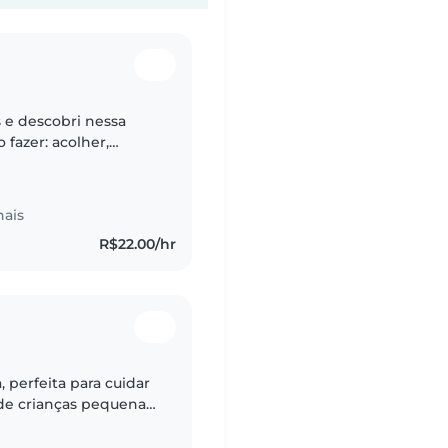
s e descobri nessa
fazer: acolher,
de. Sou paciente,
nais
R$22.00/hr
, perfeita para cuidar
de crianças pequenas.
 e música. Sou