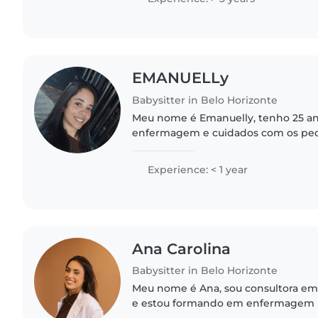
EMANUELLy
Babysitter in Belo Horizonte
Meu nome é Emanuelly, tenho 25 a
enfermagem e cuidados com os peq
passear fazer atividades escolares, 
qualquer dúvida é só me..
Experience: < 1 year
Ana Carolina
Babysitter in Belo Horizonte
Meu nome é Ana, sou consultora e
e estou formando em enfermagem n