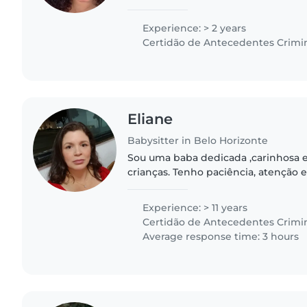
cuidado desde nova, gosto de traba
tem rotina, e sigo..
Experience: > 2 years
Certidão de Antecedentes Crimi
Eliane
Babysitter in Belo Horizonte
Sou uma baba dedicada ,carinhosa 
crianças. Tenho paciência, atenção 
priorizando segurança e bem estar .
desenvolvimento..
Experience: > 11 years
Certidão de Antecedentes Crimi
Average response time: 3 hours