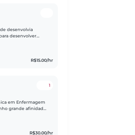
onde desenvolvia
s para desenvolver
o conhecido sobre
R$15.00/hr
1
cnica em Enfermagem
nho grande afinidade
ado vai muito além da
R$30.00/hr