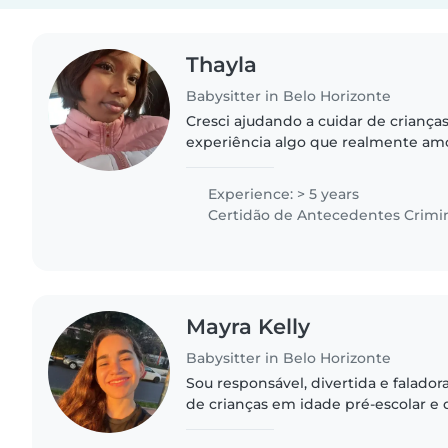
Thayla
Babysitter in Belo Horizonte
Cresci ajudando a cuidar de criança
experiência algo que realmente amo 
brincar e cuidar com responsabilida
carinhosa e dedicada a..
Experience: > 5 years
Certidão de Antecedentes Crimi
Mayra Kelly
Babysitter in Belo Horizonte
Sou responsável, divertida e faladora
de crianças em idade pré-escolar e 
Estou cursando e amo desenhar, ler
confortável com..