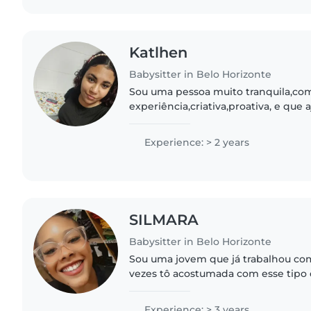
Katlhen
Babysitter in Belo Horizonte
Sou uma pessoa muito tranquila,co
experiência,criativa,proativa, e que
possível Desde pequena cuidava da
comecei a cuidar do meu cunhado e 
Experience: > 2 years
SILMARA
Babysitter in Belo Horizonte
Sou uma jovem que já trabalhou com
vezes tô acostumada com esse tipo 
bastante quero voltar pra esse mun
estudando e um trabalho..
Experience: > 3 years