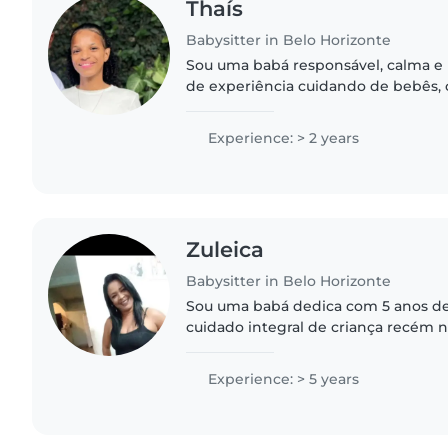
Thaís
Babysitter in Belo Horizonte
Sou uma babá responsável, calma e 
de experiência cuidando de bebês, 
pré-escolares e crianças em idade e
certificação em primeiros..
Experience: > 2 years
Zuleica
Babysitter in Belo Horizonte
Sou uma babá dedica com 5 anos de
cuidado integral de criança recém n
especialista em criar rotinas que equ
lúdicas apoio escolar..
Experience: > 5 years