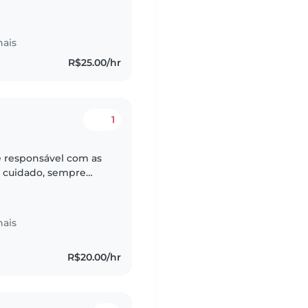
lhar com crianças que
nais
R$25.00/hr
1
e responsável com as
e cuidado, sempre
 Gosto de estimular o
nais
R$20.00/hr