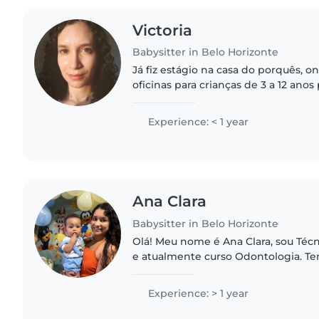
Victoria
Babysitter in Belo Horizonte
Já fiz estágio na casa do porquês, 
oficinas para crianças de 3 a 12 ano
habilidades socioemocionais. Tenh
desenvolvimento infantil..
Experience: < 1 year
Ana Clara
Babysitter in Belo Horizonte
Olá! Meu nome é Ana Clara, sou Té
e atualmente curso Odontologia. Te
com crianças e acredito que o cuid
supervisão: gosto..
Experience: > 1 year