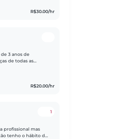
R$30.00/hr
 de 3 anos de
ças de todas as
es. Sou responsável,
R$20.00/hr
1
a profissional mas
tão tenho o hábito de