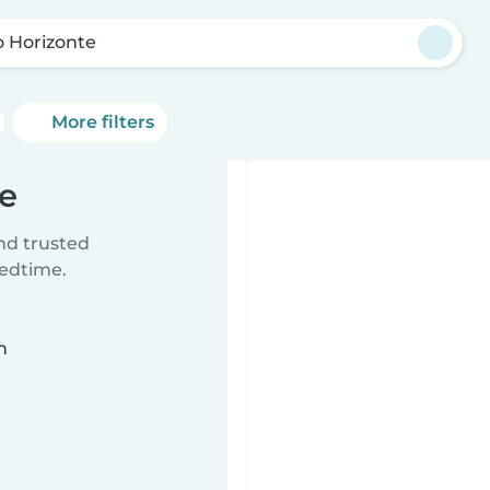
o Horizonte
More filters
te
ind trusted
bedtime.
n