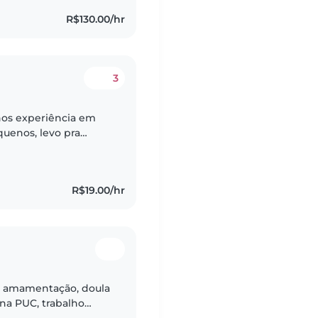
R$130.00/hr
3
nos experiência em
uenos, levo pra
responsável e pontual,
R$19.00/hr
m amamentação, doula
a PUC, trabalho