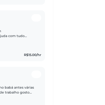
m
 ajuda com tudo
 minha irmã,depois
das crianças..
R$15.00/hr
o babá antes várias
de trabalho gosto
do de novo pois estou