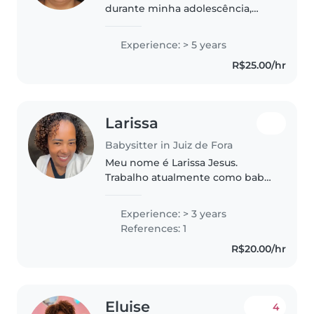
durante minha adolescência,
depois tive outros empregos,
porém em 2021 no final da
Experience: > 5 years
minha graduação de Fisioterapia
R$25.00/hr
voltei, pois precisava de
flexibilidade..
Larissa
Babysitter in Juiz de Fora
Meu nome é Larissa Jesus.
Trabalho atualmente como babá
há 1 ano no mesmo emprego,
cuidando de duas crianças de 6 e
Experience: > 3 years
8 anos de idade, e possuo 3 anos
References: 1
de experiência na área. Tenho
R$20.00/hr
disponibilidade..
Eluise
4