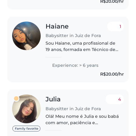
R$20.00/hr
Estou disposta a cuidar, brincar,..
Haiane
1
Babysitter in Juiz de Fora
Sou Haiane, uma profissional de
19 anos, formada em Técnico de
Enfermagem, com qualificações
adicionais como Cuidadora de
Experience: > 6 years
Idosos e Atendente de Farmácia.
R$20.00/hr
Já atuei dando aulas particulares..
Julia
4
Babysitter in Juiz de Fora
Olá! Meu nome é Julia e sou babá
com amor, paciência e
responsabilidade. Tenho
Family favorite
experiência cuidando de