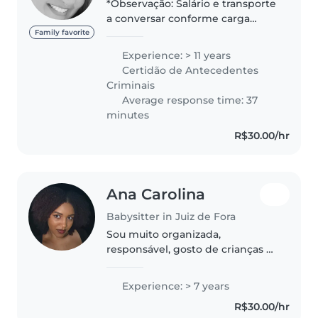
*Observação: Salário e transporte
a conversar conforme carga
horária, por hora dia ou mensal.
Family favorite
Meu contato: 3299117-2003 Grata!
Experience: > 11 years
Sou enfermeira, especialista em
Certidão de Antecedentes
algumas áreas *como..
Criminais
Average response time: 37
minutes
R$30.00/hr
Ana Carolina
Babysitter in Juiz de Fora
Sou muito organizada,
responsável, gosto de crianças e
sempre tive esse cuidado e
contato com eles. Trabalho de
Experience: > 7 years
babá há anos e gosto disso. Sou
R$30.00/hr
bem tranquila, e adaptável.