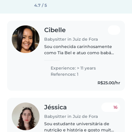
4.7 / 5
Cibelle
Babysitter in Juiz de Fora
Sou conhecida carinhosamente
como Tia Bel e atuo como babá
há mais de 10 anos, cuidando de
crianças com muito amor,
Experience: > 11 years
responsabilidade e dedicação.
References: 1
Tenho experiência com recém-
R$25.00/hr
nascidos,..
Jéssica
16
Babysitter in Juiz de Fora
Sou estudante universitária de
nutrição e história e gosto muito