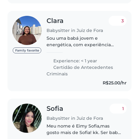
Clara
3
Babysitter in Juiz de Fora
Sou uma babá jovem e
energética, com experiência
cuidando de crianças de todas as
Family favorite
idades, incluindo bebês, crianças
Experience: < 1 year
pequenas, pré-escolares e
Certidão de Antecedentes
estudantes do ensino
Criminais
fundamental. Embora..
R$25.00/hr
Sofia
1
Babysitter in Juiz de Fora
Meu nome é Eimy Sofia,mas
gosto mais de Sofia! kk. Ser babá
é algo que já fiz e faria com