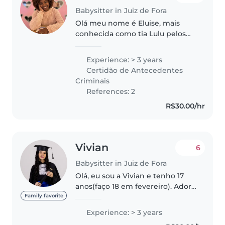
Babysitter in Juiz de Fora
Olá meu nome é Eluise, mais
conhecida como tia Lulu pelos
pequenos. Tenho 25 anos, sou
casada, curso pedagogia , adoro
Experience: > 3 years
crianças e tudo relacionado ao
Certidão de Antecedentes
mundinho delas . Sou carinhosa,..
Criminais
References: 2
R$30.00/hr
Vivian
6
Babysitter in Juiz de Fora
Olá, eu sou a Vivian e tenho 17
anos(faço 18 em fevereiro). Adoro
crianças e sempre cuidei dos
Family favorite
meus primos, desde o colo até
Experience: > 3 years
depois de começar a andar.