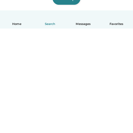
Home
Search
Messages
Favorites
English
How it works
Help
Terms & Privacy
Pricing
Company details
Babysits for Work
Community standards
© Babysits B.V.