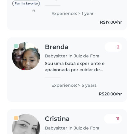
de crianças, tenho muita calma e
Family favorite
respeito por elas tratando
(1)
Experience: > 1 year
sempre com carinho e atenção.
R$17.00/hr
Você pode entrar em contato..
Brenda
2
Babysitter in Juiz de Fora
Sou uma babá experiente e
apaixonada por cuidar de
crianças. Tenho 5 anos de
experiência trabalhando com
Experience: > 5 years
bebês, crianças pequenas, pré-
R$20.00/hr
escolares e escolares, incluindo
crianças com..
Cristina
11
Babysitter in Juiz de Fora