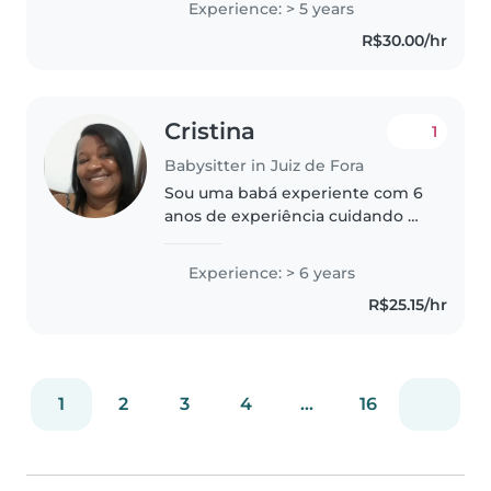
Experience: > 5 years
crianças de diferentes idades e
R$30.00/hr
entendo a importância de um
ambiente seguro,..
Cristina
1
Babysitter in Juiz de Fora
Sou uma babá experiente com 6
anos de experiência cuidando de
crianças de todas as idades,
desde bebês até adolescentes.
Experience: > 6 years
Sou uma pessoa responsável,
R$25.15/hr
cuidadosa e criativa, com
habilidades..
1
2
3
4
...
16