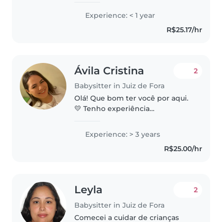
muito carinho e dedicação,adoro
Experience: < 1 year
bebês e crianças. Sempre estou
R$25.17/hr
disposta a aprender mais, para..
Ávila Cristina
2
Babysitter in Juiz de Fora
Olá! Que bom ter você por aqui.
💛 Tenho experiência
trabalhando com crianças em
casa de família e estou
Experience: > 3 years
disponível para auxiliar sua
R$25.00/hr
família no período da noite e aos
finais de semana...
Leyla
2
Babysitter in Juiz de Fora
Comecei a cuidar de crianças