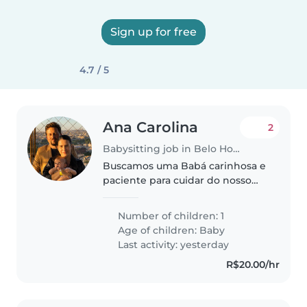
Sign up for free
4.7 / 5
Ana Carolina
2
Babysitting job in Belo Horizonte
Buscamos uma Babá carinhosa e
paciente para cuidar do nosso
bebê, de personalidade calma e
brincalhona.. Entre em contato
Number of children: 1
para combinarmos um encontro.
Age of children:
Baby
Last activity: yesterday
R$20.00/hr