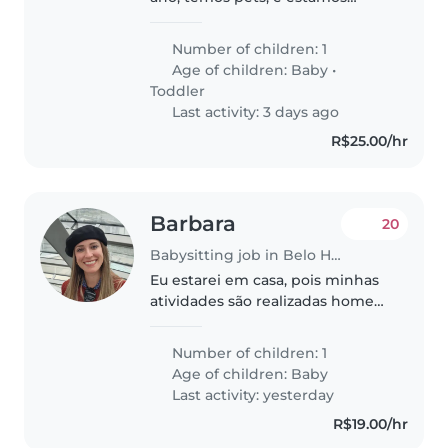
procurando babá pra dias e
horários esporádicos, sem muita
Number of children: 1
preocupação com outras coisas,
Age of children:
Baby
•
foco é somente no bebê, temos
Toddler
dias..
Last activity: 3 days ago
R$25.00/hr
Barbara
20
Babysitting job in Belo Horizonte
Eu estarei em casa, pois minhas
atividades são realizadas home
office.
Number of children: 1
Age of children:
Baby
Last activity: yesterday
R$19.00/hr