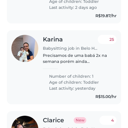
Age of children:
Toddler
tarefas domésticas e com..
Last activity: 2 days ago
R$19.87/hr
Karina
25
Babysitting job in Belo Horizonte
Precisamos de uma babá 2x na
semana porém ainda
definiremos o dia, de 10:00 às
18:00 para ajudar com nosso filho
Number of children: 1
de 2 anos e 9 meses.
Age of children:
Toddler
Last activity: yesterday
R$15.00/hr
Clarice
4
New