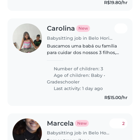
R$19.80/hr
Carolina
New
Babysitting job in Belo Horizonte
Buscamos uma babá ou família
para cuidar dos nossos 3 filhos,
um bebê e duas crianças em
idade escolar. Precisamos de
Number of children: 3
alguém atencioso, que goste de
Age of children:
Baby
•
crianças independentes e
Gradeschooler
afetuosas...
Last activity: 1 day ago
R$15.00/hr
Marcela
2
New
Babysitting job in Belo Horizonte