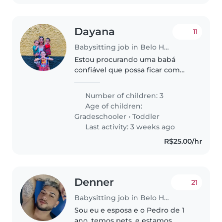
Dayana
11
Babysitting job in Belo Horizonte
Estou procurando uma babá
confiável que possa ficar com
meus filhos quando chegam da
escola. Eles são crianças calmas,
Number of children: 3
brincalhonas e falantes. Não
Age of children:
consigo acessar as mensagens
Gradeschooler
•
Toddler
Last activity: 3 weeks ago
R$25.00/hr
Denner
21
Babysitting job in Belo Horizonte
Sou eu e esposa e o Pedro de 1
ano, temos pets, e estamos