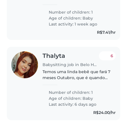
tranquila e afetuosa. Prefiro que
auxilie em tarefas leves da casa e
Number of children: 1
fale português. Entre em contato
Age of children:
Baby
para combinarmos um..
Last activity: 1 week ago
R$7.41/hr
Thalyta
6
Babysitting job in Belo Horizonte
Temos uma linda bebê que fará 7
meses Outubro, que é quando
precisaremos de uma babá.
Precisamos de alguém que ame
Number of children: 1
bebês, seja paciente, alegre,
Age of children:
Baby
amorosa, pois estará com o nosso
Last activity: 6 days ago
maior..
R$24.00/hr