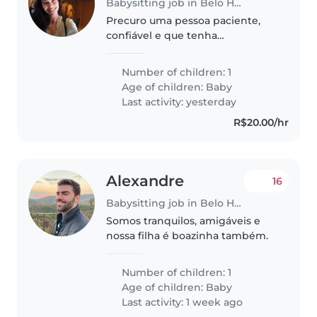
Babysitting job in Belo Horizonte
Precuro uma pessoa paciente,
confiável e que tenha
experiência com crianças. Meu
bebê tem sete meses, ele é
Number of children: 1
muito tranquilo. Estou
Age of children:
Baby
precisando para começar no mês
Last activity: yesterday
de Setembro. Os horários..
R$20.00/hr
Alexandre
16
Babysitting job in Belo Horizonte
Somos tranquilos, amigáveis e
nossa filha é boazinha também.
Number of children: 1
Age of children:
Baby
Last activity: 1 week ago