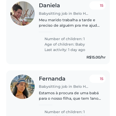
Daniela
15
Babysitting job in Belo Horizonte
Meu marido trabalha a tarde e
preciso de alguém pra me ajudar
a cuidar da minha filha ora
conseguir trabalhar
Number of children: 1
Age of children:
Baby
Last activity: 1 day ago
R$15.00/hr
Fernanda
15
Babysitting job in Belo Horizonte
Estamos à procura de uma babá
para o nosso filha, que tem 1ano
,9 meses. Ela é curiosa , amigável
e adora brincar. Preferimos
Number of children: 1
alguém que possa ajudar com as