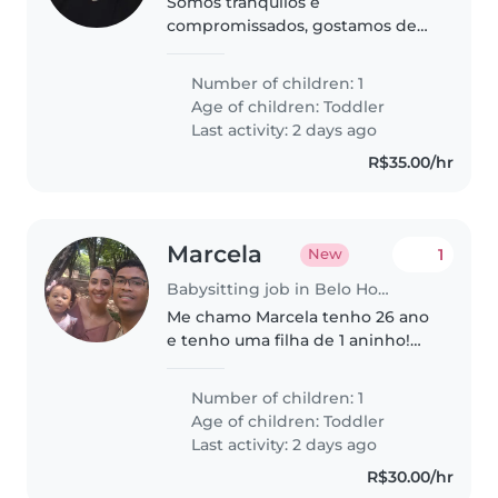
Somos tranquilos e
compromissados, gostamos de
sinceridade e verdade,
esperamos nos dar bem e fazer
Number of children: 1
uma boa parceria
Age of children:
Toddler
Last activity: 2 days ago
R$35.00/hr
Marcela
1
New
Babysitting job in Belo Horizonte
Me chamo Marcela tenho 26 ano
e tenho uma filha de 1 aninho!
estou procurando uma baba que
possa ficar com ela de terça a
Number of children: 1
sexta, às 17:30 ate 20:30, aos final
Age of children:
Toddler
de semana ficaria das..
Last activity: 2 days ago
R$30.00/hr