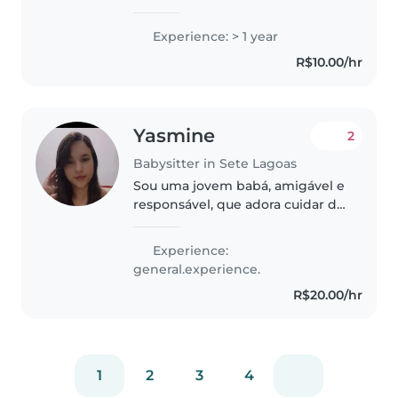
adolescentes de até 14 anos ,
Tenho experiência com PCDS
Experience: > 1 year
também Sou Calma e amo oque
R$10.00/hr
eu faço ❤️ Crianças são minha
paixão
Yasmine
2
Babysitter in Sete Lagoas
Sou uma jovem babá, amigável e
responsável, que adora cuidar de
crianças de todas as idades.
Tenho habilidades em desenho,
Experience:
leitura, música e jogos, e estou
general.experience.
confortável com animais..
R$20.00/hr
1
2
3
4