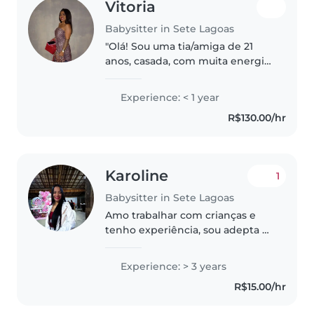
Vitoria
Babysitter in Sete Lagoas
"Olá! Sou uma tia/amiga de 21
anos, casada, com muita energia
e paciência para cuidar de
crianças! Adoro brincar, contar
Experience: < 1 year
histórias e transformar cada dia
R$130.00/hr
em uma aventura divertida...
Karoline
1
Babysitter in Sete Lagoas
Amo trabalhar com crianças e
tenho experiência, sou adepta a
educação respeitosa, zelando
pelo cuidado , acolhimento e
Experience: > 3 years
validando os sentimentos da
R$15.00/hr
criança, tenho um filho de 5
anos..