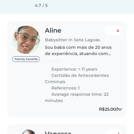
4.7 / 5
Aline
4
Babysitter in Sete Lagoas
Sou babá com mais de 20 anos
de experiência, atuando com
muito amor, respeito e
Family favorite
dedicação. Tenho um filho de 18
Experience: > 11 years
anos,amo cuidar de crianças é
Certidão de Antecedentes
para mim um aprendizado e uma
Criminais
descoberta..
References: 1
Average response time: 22
minutes
R$25.00/hr
Vanessa
1