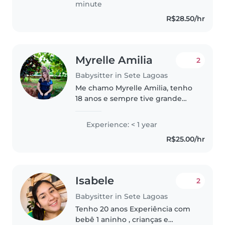
minute
pra..
R$28.50/hr
Myrelle Amilia
2
Babysitter in Sete Lagoas
Me chamo Myrelle Amilia, tenho
18 anos e sempre tive grande
afinidade com crianças. Tenho
um irmão de 3 anos, que é
Experience: < 1 year
minha maior paixão, e desde
R$25.00/hr
cedo sou a referência em minha
família..
Isabele
2
Babysitter in Sete Lagoas
Tenho 20 anos Experiência com
bebê 1 aninho , crianças e