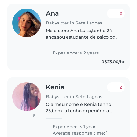
Ana
2
Babysitter in Sete Lagoas
Me chamo Ana Luiza,tenho 24
anos,sou estudante de psicologia
e sou apaixonada por crianças e
desenvolvimento infantil. Sou
Experience: > 2 years
muito paciente,empática,criativa
R$23.00/hr
e responsável. Eu já tenho..
Kenia
2
Babysitter in Sete Lagoas
Ola meu nome é Kenia tenho
25,bom ja tenho experiência
(1)
com criança sou apaixonada por
criança amo cuida brincar com
Experience: < 1 year
elas da atenção totalmente pra
Average response time: 1
elas, arruma os brinquedos leva