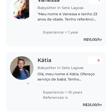
Babysitter in Sete Lagoas
"Meu nome é Vanessa e tenho 23
anos de idade. Tenho referências
que posso compartilhar com
você. Também posso cozinhar,
Experience: < 1 year
ajudar com a lição de casa . Se
R$15.00/hr
quiser saber mais sobre mim,..
Kátia
6
Babysitter in Sete Lagoas
Olá, meu nome é Kátia. Ofereço
serviço de babá. Tenho
(1)
experiência com crianças de
todas as idades. Trabalho há
Experience: > 10 years
vários anos na área infantil,
References: 4
atuando como babá, monitora
R$25.00/hr
escolar, em..