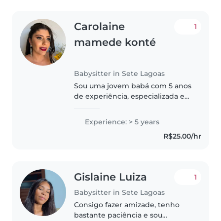
Carolaine
1
mamede konté
Babysitter in Sete Lagoas
Sou uma jovem babá com 5 anos
de experiência, especializada em
cuidar de bebês, crianças
pequenas, em idade pré-escolar
Experience: > 5 years
e em idade escolar. Tenho
R$25.00/hr
experiência com crianças com
necessidades..
Gislaine Luiza
1
Babysitter in Sete Lagoas
Consigo fazer amizade, tenho
bastante paciência e sou