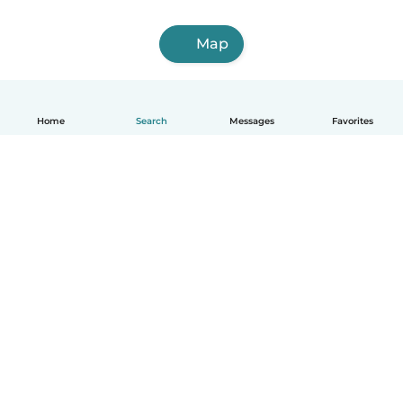
Map
Home
Search
Messages
Favorites
English
How it works
Help
Terms & Privacy
Pricing
Company details
Babysits for Work
Community standards