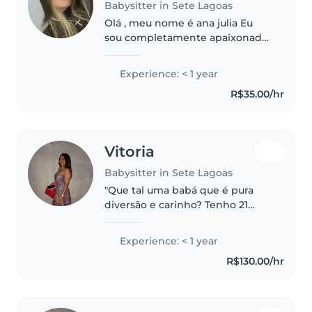
Babysitter in Sete Lagoas
Olá , meu nome é ana julia Eu
sou completamente apaixonada
com crianças, tenho um dom de
chamar qualquer criança pra
Experience: < 1 year
perto de mim!
R$35.00/hr
Vitoria
Babysitter in Sete Lagoas
"Que tal uma babá que é pura
diversão e carinho? Tenho 21
anos, sou casada e uma
verdadeira apaixonada por
Experience: < 1 year
crianças! Juntos, vamos rir,
R$130.00/hr
aprender e criar memórias
incríveis. Tenho muita..