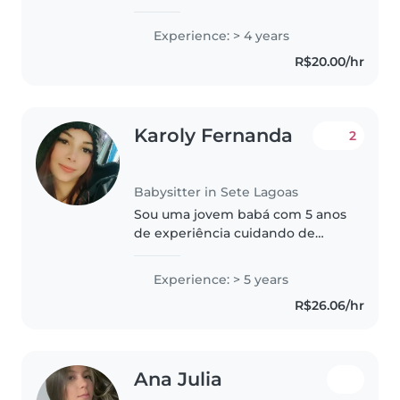
amigável. Tenho criatividade
para distrações, porém de forma
Experience: > 4 years
saudável e com devido respeito,
R$20.00/hr
a mim, a criança e a família.
Tenho..
Karoly Fernanda
2
Babysitter in Sete Lagoas
Sou uma jovem babá com 5 anos
de experiência cuidando de
crianças de todas as idades,
desde bebês até adolescentes.
Experience: > 5 years
Sou responsável, cuidadosa e
R$26.06/hr
calma, e tenho habilidades em
desenho,..
Ana Julia