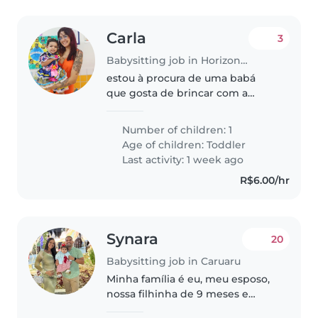
Carla
3
Babysitting job in Horizonte
estou à procura de uma babá
que gosta de brincar com a
criança, crie brincadeiras
divertidas e tenha
Number of children: 1
responsabilidade com a rotina
Age of children:
Toddler
da criança. Isis é uma criança
Last activity: 1 week ago
tranquila no geral,..
R$6.00/hr
Synara
20
Babysitting job in Caruaru
Minha família é eu, meu esposo,
nossa filhinha de 9 meses e
estou grávida