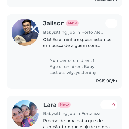
Jailson
New
Babysitting job in Porto Alegre
Olá! Eu e minha esposa, estamos
em busca de alguém com
experiência com RN, que nos
ajude com a nossa filha de 01
Number of children: 1
mês durante o dia em dias úteis.
Age of children:
Baby
Se você tiver interesse, entre
Last activity: yesterday
em..
R$15.00/hr
Lara
9
New
Babysitting job in Fortaleza
Preciso de uma babá que de
atenção, brinque e ajude minha