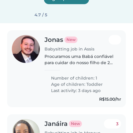
4.7 / 5
Jonas
New
Babysitting job in Assis
Procuramos uma Babá confiável
para cuidar do nosso filho de 2
anos. Ele é brincalhão,
inteligente e curioso. Precisamos
Number of children: 1
de alguém que goste de
Age of children:
Toddler
cozinhar e ajudar com pequenas
Last activity: 3 days ago
tarefas...
R$15.00/hr
Janáira
3
New
Babysitting job in Manaus