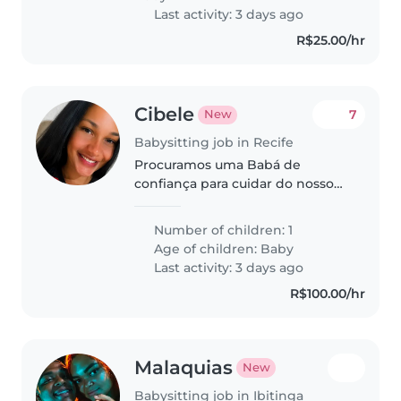
Last activity: 3 days ago
R$25.00/hr
Cibele
7
New
Babysitting job in Recife
Procuramos uma Babá de
confiança para cuidar do nosso
bebê de poucos meses.
Queremos alguém atencioso,
Number of children: 1
que ajude com as tarefas
Age of children:
Baby
domésticas leves e que goste de
Last activity: 3 days ago
crianças calmas e
R$100.00/hr
independentes.
Malaquias
New
Babysitting job in Ibitinga