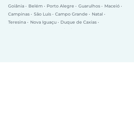
Goiânia
Belém
Porto Alegre
Guarulhos
Maceió
Campinas
São Luís
Campo Grande
Natal
Teresina
Nova Iguaçu
Duque de Caxias
João Pessoa
São Bernardo do Campo
São José dos Campos
Ribeirão Preto
Sorocaba
Osasco
Aracaju
Santo André
Jaboatão dos Guararapes
Contagem
Feira de Santana
Cuiabá
Londrina
Juiz de Fora
Uberlândia
Porto Velho
Macapá
Campos dos Goytacazes