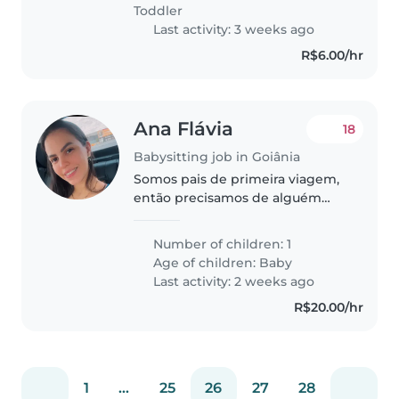
por mês. Trabalho home office..
Toddler
Last activity: 3 weeks ago
R$6.00/hr
Ana Flávia
18
Babysitting job in Goiânia
Somos pais de primeira viagem,
então precisamos de alguém
com experiência com crianças,
Number of children: 1
Age of children:
Baby
Last activity: 2 weeks ago
R$20.00/hr
1
...
25
26
27
28