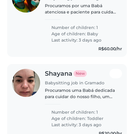
Procuramos por uma Babá
atenciosa e paciente para cuidar
do nosso bebê, um menino
cheio de energia e vontade de
Number of children: 1
brincar. Precisamos de alguém
Age of children:
Baby
que ajude com tarefas
Last activity: 3 days ago
domésticas leves..
R$60.00/hr
Shayana
New
Babysitting job in Gramado
Procuramos uma Babá dedicada
para cuidar do nosso filho, um
garoto cheio de energia e
independente. Precisamos de
Number of children: 1
alguém que possa atendê-lo no
Age of children:
Toddler
conforto de nossa casa. Entre em
Last activity: 3 days ago
contato..
R$20.00/hr