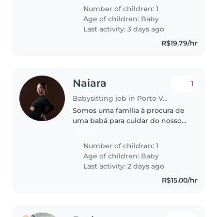
Number of children: 1
Age of children:
Baby
Last activity: 3 days ago
R$19.79/hr
Naiara
1
Babysitting job in Porto Velho
Somos uma família à procura de
uma babá para cuidar do nosso
bebê calmo e afetuoso.
Preferimos que a babá venha à
Number of children: 1
nossa casa. Sou estudante e fico
Age of children:
Baby
alguns períodos do dia fora de
Last activity: 2 days ago
casa..
R$15.00/hr