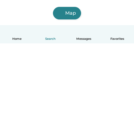
Map
Home
Search
Messages
Favorites
English
How it works
Help
Terms & Privacy
Pricing
Company details
Babysits for Work
Community standards