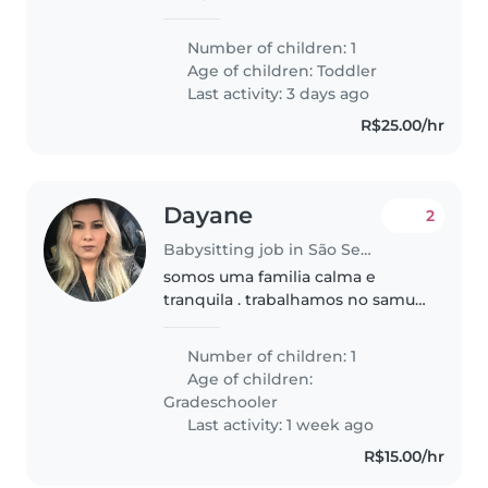
filha nas tarefas básicas do dia a
dia. No horário de 15:30 às
Number of children: 1
19:30hrs ou de 16:00hrs às
Age of children:
Toddler
20:00hrs. O suporte acontecerá
Last activity: 3 days ago
na..
R$25.00/hr
Dayane
2
Babysitting job in São Sebastião
somos uma familia calma e
tranquila . trabalhamos no samu
e a crianca estuda a tarde.
Moramos em boissucanga
Number of children: 1
atualmente . Não temos pets.
Age of children:
moramos em condominio. temos
Gradeschooler
rotinas e fazemos..
Last activity: 1 week ago
R$15.00/hr