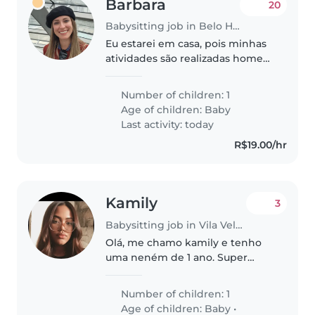
Barbara
20
Babysitting job in Belo Horizonte
Eu estarei em casa, pois minhas
atividades são realizadas home
office.
Number of children: 1
Age of children:
Baby
Last activity: today
R$19.00/hr
Kamily
3
Babysitting job in Vila Velha
Olá, me chamo kamily e tenho
uma neném de 1 ano. Super
receptiva e carinhosa. Preciso de
ajuda das 9 a 14:00 se segunda a
Number of children: 1
sexta. Podemos oferecer até 700
Age of children:
Baby
•