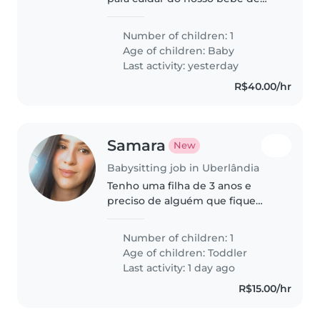
colo. É importante que não se
importe em um ambiente com
Number of children: 1
gato. Procuro uma babá para me
Age of children:
Baby
auxiliar com a bebê enquanto
Last activity: yesterday
estou..
R$40.00/hr
Samara
New
Babysitting job in Uberlândia
Tenho uma filha de 3 anos e
preciso de alguém que fique
com ela das 7h as 12h e coloque
na Van para a escola
Number of children: 1
Age of children:
Toddler
Last activity: 1 day ago
R$15.00/hr