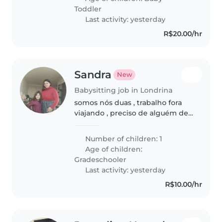
carinhosos. Damos preferência..
Toddler
Last activity: yesterday
R$20.00/hr
Sandra
New
Babysitting job in Londrina
somos nós duas , trabalho fora
viajando , preciso de alguém de
confiança para cuidar em casa ,
fazer companhia
Number of children: 1
Age of children:
Gradeschooler
Last activity: yesterday
R$10.00/hr