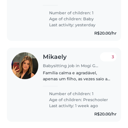
meses. Procuramos uma babá
para cuidar meio período do
Number of children: 1
meu filho.
Age of children:
Baby
Last activity: yesterday
R$20.00/hr
Mikaely
3
Babysitting job in Mogi Guaçu
Família calma e agradável,
apenas um filho, as vezes saio a
noite para encontrar o namorado
e as vezes não consigo levar a
Number of children: 1
criança por isso preciso de uma
Age of children:
Preschooler
pessoa de confiança para..
Last activity: 1 week ago
R$20.00/hr