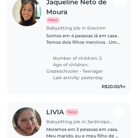
Jaqueline Neto de
Moura
New
Babysitting job in Erechim
Somos em 4 pessoas lá em casa .
Temos dois filhos meninos . Um
de sete anos e outro de 11 anos .
Ambos calmos e carinhosos /
Number of children: 2
afetuosos . O menor só precisa
Age of children:
de auxílio quando evacua..
Gradeschooler
•
Teenager
Last activity: yesterday
R$20.00/hr
LIVIA
New
Babysitting job in Jardinópolis
Moramos em 3 pessoas em casa.
Meu marido, eu e meu filho de 3