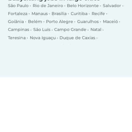
São Paulo
Rio de Janeiro
Belo Horizonte
Salvador
Fortaleza
Manaus
Brasília
Curitiba
Recife
Goiânia
Belém
Porto Alegre
Guarulhos
Maceió
Campinas
São Luís
Campo Grande
Natal
Teresina
Nova Iguaçu
Duque de Caxias
João Pessoa
São Bernardo do Campo
São José dos Campos
Ribeirão Preto
Sorocaba
Osasco
Aracaju
Santo André
Jaboatão dos Guararapes
Contagem
Feira de Santana
Cuiabá
Londrina
Juiz de Fora
Uberlândia
Porto Velho
Macapá
Campos dos Goytacazes