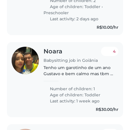
Number of children: 2
por isso minha rotina pode variar
Age of children:
Toddler
•
de acordo com as escalas..
Preschooler
Last activity: 2 days ago
R$10.00/hr
Noara
4
Babysitting job in Goiânia
Tenho um garotinho de um ano
Gustavo e bem calmo mas tbm e
bem nervoso
Number of children: 1
Age of children:
Toddler
Last activity: 1 week ago
R$30.00/hr