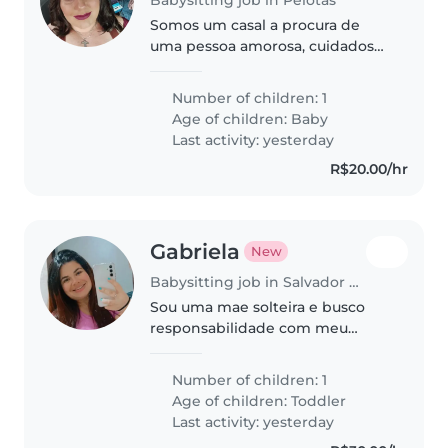
Somos um casal a procura de
uma pessoa amorosa, cuidadosa
que cuide da nossa Eloá.
Number of children: 1
Age of children:
Baby
Last activity: yesterday
R$20.00/hr
Gabriela
New
Babysitting job in Salvador do Sul
Sou uma mae solteira e busco
responsabilidade com meu
bebê, pretendo trabalhar logo
por isso busco uma babá
Number of children: 1
Age of children:
Toddler
Last activity: yesterday