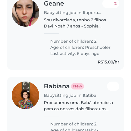
Geane
2
Babysitting job in Itaperuna
Sou divorciada, tenho 2 filhos
Davi Noah 7 anos - Sophia
Hadassa 8 anos/ moramos
sozinhos
Number of children: 2
Age of children:
Preschooler
Last activity: 6 days ago
R$15.00/hr
Babiana
New
Babysitting job in Itatiba
Procuramos uma Babá atenciosa
para os nossos dois filhos: um
bebê e uma criança pequena. Os
nossos filhos são inteligentes,
Number of children: 2
cheios de curiosidade e muito
Age of children:
Baby
•