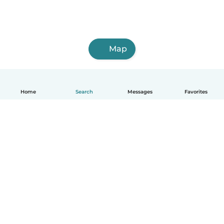
Map
Home
Search
Messages
Favorites
English
How it works
Help
Terms & Privacy
Pricing
Company details
Babysits for Work
Community standards