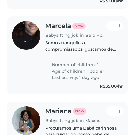
R$30.00/hr
Marcela
1
New
Babysitting job in Belo Horizonte
Somos tranquilos e
compromissados, gostamos de
sinceridade e verdade,
esperamos nos dar bem e fazer
Number of children: 1
uma boa parceria
Age of children:
Toddler
Last activity: 1 day ago
R$35.00/hr
Mariana
1
New
Babysitting job in Maceió
Procuramos uma Babá carinhosa
para cuidar do nosso bebê de