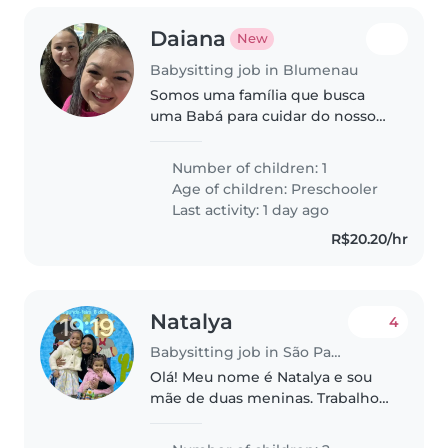
Daiana
New
Babysitting job in Blumenau
Somos uma família que busca
uma Babá para cuidar do nosso
filho de 3 anos. Precisamos de
alguém carinhoso e atento, ideal
Number of children: 1
para crianças curiosas e
Age of children:
Preschooler
energéticas. Precisamos de uma
Last activity: 1 day ago
babá..
R$20.20/hr
Natalya
4
Babysitting job in São Paulo
Olá! Meu nome é Natalya e sou
mãe de duas meninas. Trabalho
como freelancer nas áreas de
cozinha, atendimento e eventos,