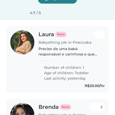
4.7 / 5
Laura
New
Babysitting job in Piracicaba
Preciso de uma babá
responsável e carinhosa e que
more na pauliceia próximo a
creche Walter vitti
Number of children: 1
Age of children:
Toddler
Last activity: yesterday
R$20.00/hr
Brenda
3
New
Babysitting job in Pelotas