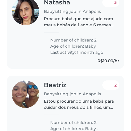
Natasha
3
Babysitting job in Anápolis
Procuro babá que me ajude com
meus bebês de 1 ano e 6 meses
e 3 meses aqui em casa, é
pequena e não tem bagunça.
Number of children: 2
Mãe fica em casa pra ajudar.
Age of children:
Baby
Ajuda do dia a dia, nas demandas
Last activity: 1 month ago
dos bebês,..
R$10.00/hr
Beatriz
2
Babysitting job in Anápolis
Estou procurando uma babá para
cuidar dos meus dois filhos, um
bebê e um pré-escola prefiro
alguém que possa cuidar deles
Number of children: 2
em minha Casa , sempre no
Age of children:
Baby
•