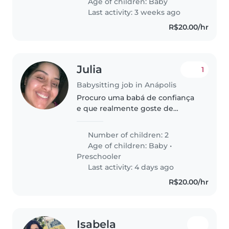
Age of children:
Baby
experiência com bebês e se
Last activity: 3 weeks ago
identifica com essa..
R$20.00/hr
Julia
1
Babysitting job in Anápolis
Procuro uma babá de confiança
e que realmente goste de
crianças. Que cuide com amor e
carinho.
Number of children: 2
Age of children:
Baby
•
Preschooler
Last activity: 4 days ago
R$20.00/hr
Isabela