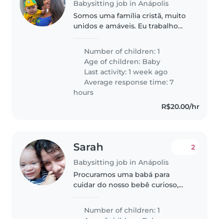
Babysitting job in Anápolis
Somos uma família cristã, muito
unidos e amáveis. Eu trabalho
em casa e estudo para concurso,.
Saio pouco, vou para academia /
Number of children: 1
salão etc... Moramos eu, meu
Age of children:
Baby
filho, meu pai, minha madrasta..
Last activity: 1 week ago
Average response time: 7
hours
R$20.00/hr
Sarah
2
Babysitting job in Anápolis
Procuramos uma babá para
cuidar do nosso bebê curioso,
energético e brincalhão.
Preferimos que a babá venha à
Number of children: 1
nossa casa. Se você tem