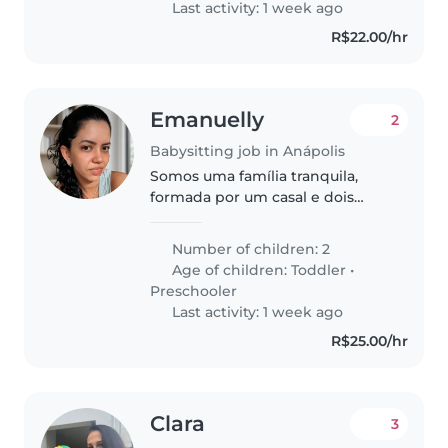
Last activity: 1 week ago
R$22.00/hr
Emanuelly
2
Babysitting job in Anápolis
Somos uma família tranquila,
formada por um casal e dois
filhos: um menino de 7 anos e
uma menina de 4 anos.
Number of children: 2
Buscamos uma babá
Age of children:
Toddler
•
responsável, carinhosa e
Preschooler
paciente, que goste de crianças..
Last activity: 1 week ago
R$25.00/hr
Clara
3