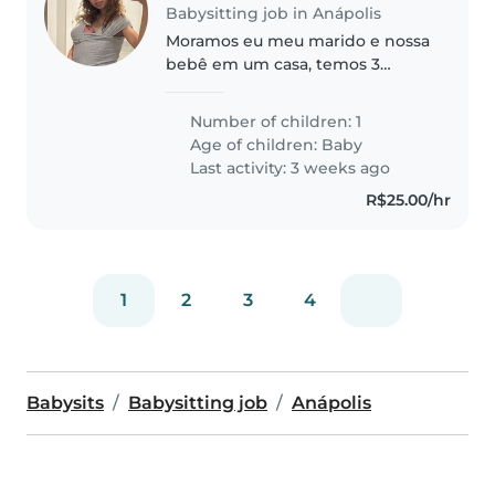
Babysitting job in Anápolis
Moramos eu meu marido e nossa
bebê em um casa, temos 3
gatinhos e 1 cachorro, estou em
busca de uma babá para quando
Number of children: 1
voltar da minha licença, como a
Age of children:
Baby
minha bebê é muito novinha,
Last activity: 3 weeks ago
optei..
R$25.00/hr
1
2
3
4
Babysits
Babysitting job
Anápolis