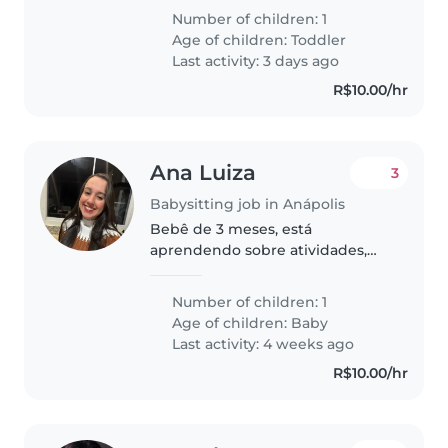
faladora, independente e
Number of children: 1
tranquila. Se você tem jeito com
Age of children:
Toddler
crianças e se sente à vontade
Last activity: 3 days ago
em..
R$10.00/hr
Ana Luiza
3
Babysitting job in Anápolis
Bebê de 3 meses, está
aprendendo sobre atividades,
todo fofinho.
Number of children: 1
Age of children:
Baby
Last activity: 4 weeks ago
R$10.00/hr