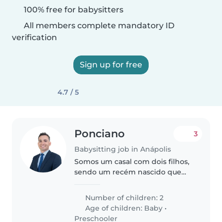
100% free for babysitters
All members complete mandatory ID
verification
Sign up for free
4.7 / 5
Ponciano
3
Babysitting job in Anápolis
Somos um casal com dois filhos,
sendo um recém nascido que
gosta de colo. O outro de 6 anos
que gosta de brincar.
Number of children: 2
Age of children:
Baby
•
Preschooler