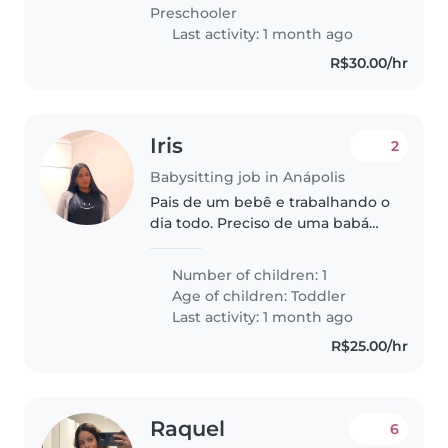
horário do Almoço estou em
Preschooler
casa..
Last activity: 1 month ago
R$30.00/hr
Iris
2
Babysitting job in Anápolis
Pais de um bebê e trabalhando o
dia todo. Preciso de uma babá
somente para o mês de julho.
Number of children: 1
Age of children:
Toddler
Last activity: 1 month ago
R$25.00/hr
Raquel
6