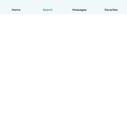
Home
Search
Messages
Favorites
English
How it works
Help
Terms & Privacy
Pricing
Company details
Babysits for Work
Community standards
© Babysits B.V.