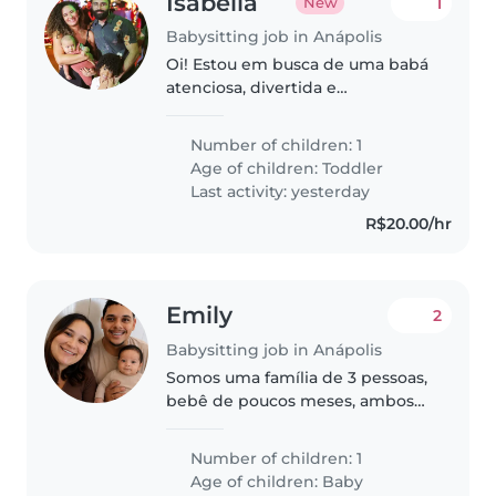
Isabella
1
New
Babysitting job in Anápolis
Oi! Estou em busca de uma babá
atenciosa, divertida e
responsável. Somos uma família
de dois adultos, um bebê de
Number of children: 1
quase 2 anos e uma criança de 7,
Age of children:
Toddler
mas precisamos de ajuda apenas
Last activity: yesterday
com..
R$20.00/hr
Emily
2
Babysitting job in Anápolis
Somos uma família de 3 pessoas,
bebê de poucos meses, ambos
trabalhamos em escala 12/36,
preciso de uma pessoa dia sim e
Number of children: 1
dia nao preferência de segunda
Age of children:
Baby
a sexta as vezes fim de semana