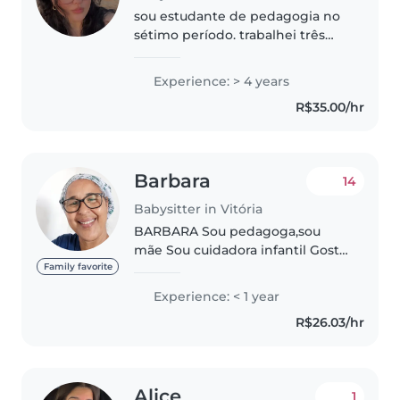
sou estudante de pedagogia no
sétimo período. trabalhei três
anos em escola e um ano em
hotelzinho com crianças
Experience: > 4 years
menores. nos três anos em que
R$35.00/hr
trabalhei na escola, dois anos e
meio..
Barbara
14
Babysitter in Vitória
BARBARA Sou pedagoga,sou
mãe Sou cuidadora infantil Gosto
se criança Gosto de cuidar Tenho
Family favorite
paciencia Tenho disponibilidade
Experience: < 1 year
para cuidar moro vitoria.
R$26.03/hr
Alice
1