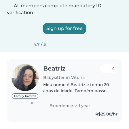
All members complete mandatory ID
verification
Sign up for free
4.7 / 5
Beatriz
4
Babysitter in Vitória
Meu nome é Beatriz e tenho 20
anos de idade. Também posso
cozinhar, ajudar com a lição de
Family favorite
casa. Se estiver procurando uma
(1)
Experience: > 1 year
babá e quiser saber mais sobre
R$25.00/hr
mim, fique à vontade para
entrar..