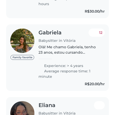
habilidades em leitura,
hours
artesanato e atividades..
R$30.00/hr
Gabriela
12
Babysitter in Vitória
Olá! Me chamo Gabriela, tenho
23 anos, estou cursando
pedagogia e trabalho há 4 anos
Family favorite
com crianças de todas as idades,
Experience: > 4 years
incluindo bebês, toddlers, pré-
Average response time: 1
escolares e escolares. Tenho
minute
certificação..
R$20.00/hr
Eliana
Babysitter in Vitória