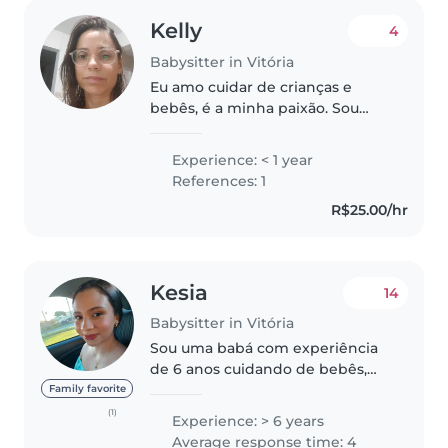
Kelly
4
Babysitter in Vitória
Eu amo cuidar de crianças e
bebês, é a minha paixão. Sou
paciente, calma e alegre. Meu
fundamento é o amor. Não
Experience: < 1 year
tenho experiência como babá,
References: 1
mas tenho dois filhos que são
R$25.00/hr
muito amáveis,..
Kesia
14
Babysitter in Vitória
Sou uma babá com experiência
de 6 anos cuidando de bebês,
crianças pequenas e pré-
Family favorite
escolares. Sou responsável,
(1)
Experience: > 6 years
paciente e criativa, com
Average response time: 4