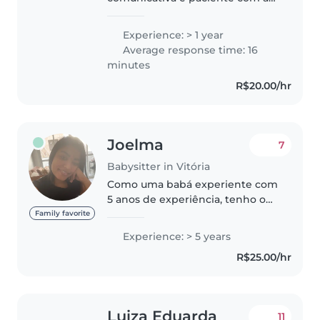
crianças. Gosto de brincar e criar
atividades interativas para
Experience: > 1 year
entreter elas; também sou boa
Average response time: 16
em ajudar com o dever de
minutes
casa(já fiz..
R$20.00/hr
Joelma
7
Babysitter in Vitória
Como uma babá experiente com
5 anos de experiência, tenho o
prazer de cuidar de crianças de
Family favorite
todas as idades, desde bebês até
Experience: > 5 years
adolescentes. Sou uma pessoa
R$25.00/hr
responsável, paciente e
cuidadosa,..
Luiza Eduarda
11