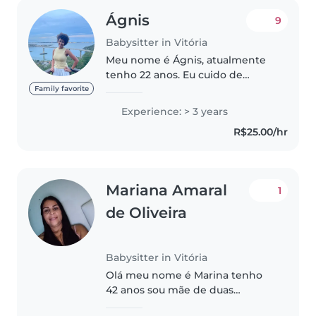
Ágnis
9
Babysitter in Vitória
Meu nome é Ágnis, atualmente
tenho 22 anos. Eu cuido de
crianças (especialmente crianças
Family favorite
de 0 a 10 anos). Tenho
Experience: > 3 years
experiência com bebês (gêmeos
R$25.00/hr
recém nascidos), crianças típicas
e crianças..
Mariana Amaral
1
de Oliveira
Babysitter in Vitória
Olá meu nome é Marina tenho
42 anos sou mãe de duas
meninas uma de 15 e outra de 5