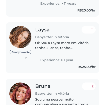
anos as duas estuda no período
Experience: > 11 years
integral eu sempre trabalhei
R$20.00/hr
com crianças . Cuidei de uma
bebezinha..
Laysa
11
Babysitter in Vitória
Oi! Sou a Laysa moro em Vitória,
tenho 21 anos, tenho
experiências como babá.
Family favorite
Trabalho durante o dia em uma
(1)
Experience: > 1 year
escola de ensino fundamental e
R$25.00/hr
sou estudante de psicologia.
Gosto de trabalhar..
Bruna
2
Babysitter in Vitória
Sou uma pessoa muito
comunicativa e paciente com as