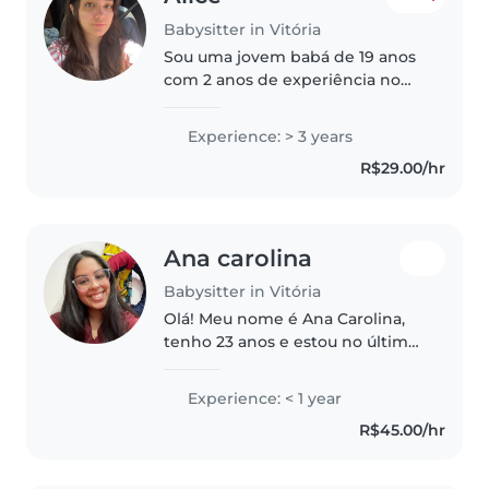
Babysitter in Vitória
Sou uma jovem babá de 19 anos
com 2 anos de experiência no
cuidado de crianças de todas as
idades, desde bebês até
Experience: > 3 years
adolescentes. Sou uma pessoa
R$29.00/hr
responsável, amigável e
paciente, com..
Ana carolina
Babysitter in Vitória
Olá! Meu nome é Ana Carolina,
tenho 23 anos e estou no último
período de Psicologia.
Atualmente, trabalho com
Experience: < 1 year
crianças neuroatípicas,
R$45.00/hr
especialmente com crianças no
Transtorno do Espectro..