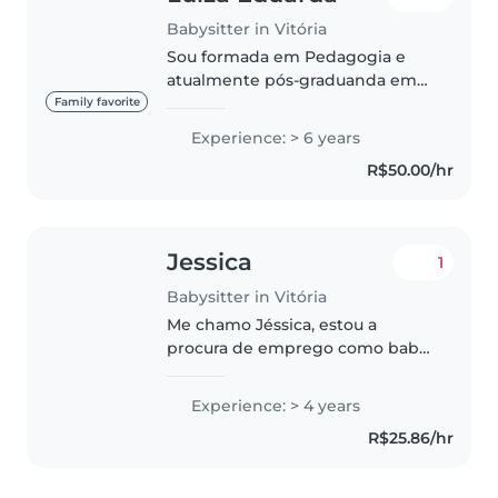
Babysitter in Vitória
Sou formada em Pedagogia e
atualmente pós-graduanda em
Neuropsicopedagogia, com foco
Family favorite
no desenvolvimento infantil,
Experience: > 6 years
aprendizagem e cuidado integral
R$50.00/hr
da criança. E tenho curso de
PRIMEIRO..
Jessica
1
Babysitter in Vitória
Me chamo Jéssica, estou a
procura de emprego como babá,
amo crianças, sou responsável,
paciente , amigável.
Experience: > 4 years
R$25.86/hr