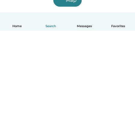
Map
Home
Search
Messages
Favorites
English
How it works
Help
Terms & Privacy
Pricing
Company details
Babysits for Work
Community standards