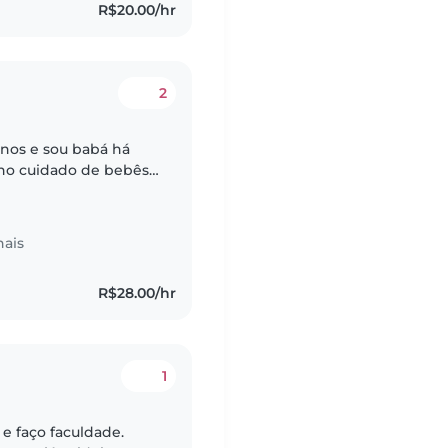
R$20.00/hr
2
nos e sou babá há
 no cuidado de bebês
s. Possuo
..
nais
R$28.00/hr
1
e faço faculdade.