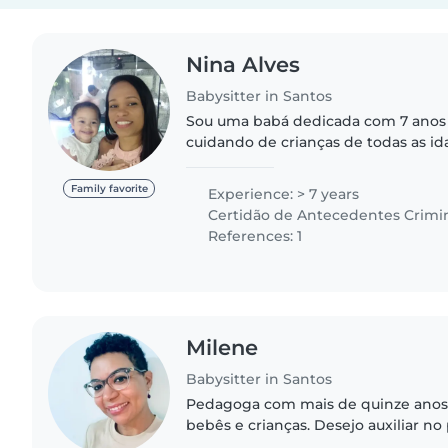
Nina Alves
Babysitter in Santos
Sou uma babá dedicada com 7 anos 
cuidando de crianças de todas as i
responsável, calma e cuidadosa, co
desenho, leitura, artesanato..
Family favorite
Experience: > 7 years
Certidão de Antecedentes Crimi
References: 1
Milene
Babysitter in Santos
Pedagoga com mais de quinze anos
bebês e crianças. Desejo auxiliar no
desenvolvimento infantil e, de form