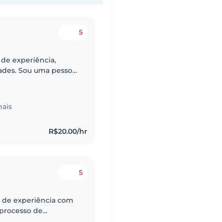
5
de experiência,
dades. Sou uma pessoa
m habilidades em
nais
R$20.00/hr
5
 de experiência com
 processo de
a lúdica, vivenciando