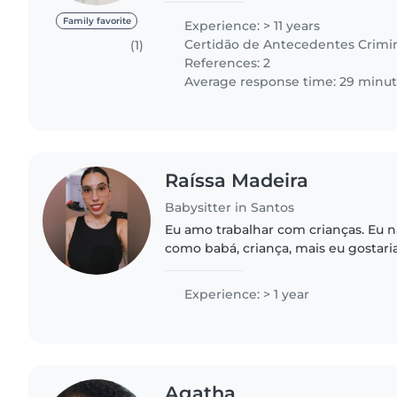
as atividades de vida..
Family favorite
Experience: > 11 years
Certidão de Antecedentes Crimi
(1)
References: 2
Average response time: 29 minu
Raíssa Madeira
Babysitter in Santos
Eu amo trabalhar com crianças. Eu 
como babá, criança, mais eu gostari
oportunidade. Estou ansioso para cui
Você pode entrar em..
Experience: > 1 year
Agatha