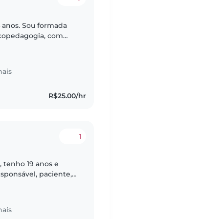
 anos. Sou formada
copedagogia, com
apaixonada por
nais
R$25.00/hr
1
 tenho 19 anos e
sponsável, paciente,
riência com bebês e
nais