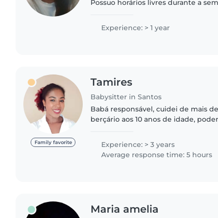
Possuo horários livres durante a sem
convivi muito com bebês e crianças 
disponível para conversar..
Experience: > 1 year
Tamires
Babysitter in Santos
Babá responsável, cuidei de mais de
berçário aos 10 anos de idade, po
todas as fases da infância. Eu trab
familiar de classe..
Family favorite
Experience: > 3 years
Average response time: 5 hours
Maria amelia