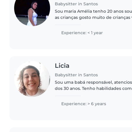
Babysitter in Santos
Sou maria Amélia tenho 20 anos so
as crianças gosto muito de crianças
crianças se precisar vou fica muito tempo de olho nelas se
precisar..
Experience: < 1 year
Licia
Babysitter in Santos
Sou uma babá responsável, atencios
dos 30 anos. Tenho habilidades como
música que posso compartilhar com
estou confortável..
Experience: > 6 years