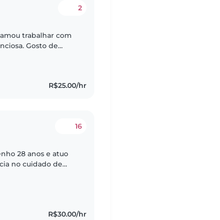
2
amou trabalhar com
enciosa. Gosto de
ixa-las livres. Tenho
R$25.00/hr
16
cia no cuidado de
e vida até os 10 anos
R$30.00/hr