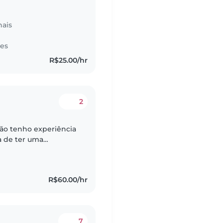
nais
tes
R$25.00/hr
2
não tenho experiência
a de ter uma
dar de seus filhos!
R$60.00/hr
7