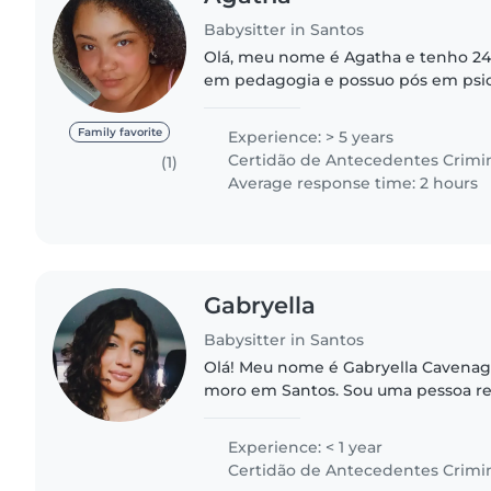
Babysitter in Santos
Olá, meu nome é Agatha e tenho 24
em pedagogia e possuo pós em psi
ênfase em educação especial. Sou 
crianças e me dou muito bem com..
Family favorite
Experience: > 5 years
Certidão de Antecedentes Crimi
(1)
Average response time: 2 hours
Gabryella
Babysitter in Santos
Olá! Meu nome é Gabryella Cavenag,
moro em Santos. Sou uma pessoa re
carinhosa e organizada. Tenho expe
crianças de diferentes..
Experience: < 1 year
Certidão de Antecedentes Crimi