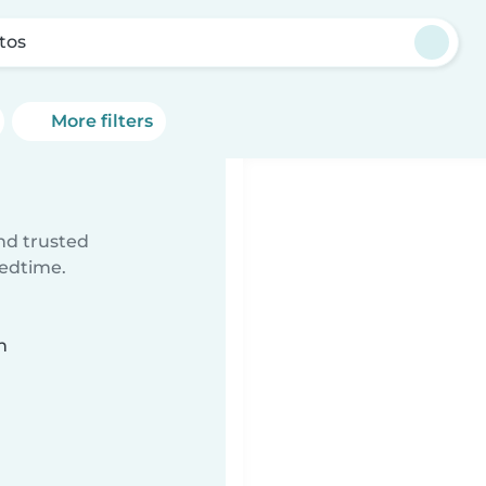
tos
More filters
ind trusted
bedtime.
n