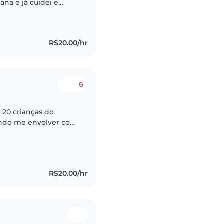
ana e já cuidei e
antes. Estou
R$20.00/hr
6
 20 crianças do
dendo me envolver com
alhava em um ambiente
R$20.00/hr