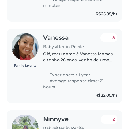
minutes
R$25.95/hr
Vanessa
8
Babysitter in Recife
Olá, meu nome é Vanessa Moraes
e tenho 26 anos. Venho de uma
família dedicada à educação;
Family favorite
minha mãe e minha irmã são
Experience: < 1 year
professoras, o que sempre me
Average response time: 21
inspirou e me proporcionou um
hours
ambiente..
R$22.00/hr
Ninnyve
2
Babysitter in Recife