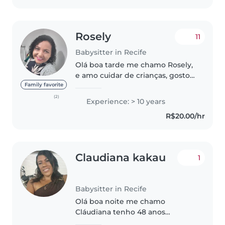
Rosely
11
Babysitter in Recife
Olá boa tarde me chamo Rosely,
e amo cuidar de crianças, gosto
de animais e de cozinhar,
Family favorite
trabalhei na casa da sobrinha do
(2)
Experience: > 10 years
falecido Ariano suassuna dona
R$20.00/hr
verônica suassuna, eu so me..
Claudiana kakau
1
Babysitter in Recife
Olá boa noite me chamo
Cláudiana tenho 48 anos
trabalho como babá profissional