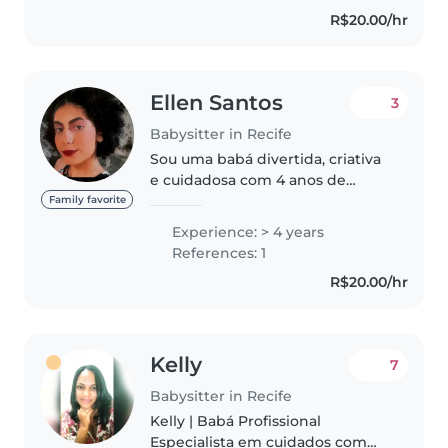
posso ajudar nas tarefas de casa
R$20.00/hr
deixe ele em algum lugar..
Ellen Santos
3
Babysitter in Recife
Sou uma babá divertida, criativa
e cuidadosa com 4 anos de
experiência com crianças de
Family favorite
todas as idades. Atualmente,
Experience: > 4 years
estou cursando pedagogia e
References: 1
tenho certificação em primeiros
R$20.00/hr
socorros...
Kelly
7
Babysitter in Recife
Kelly | Babá Profissional
Especialista em cuidados com