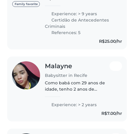
recém-nascidos (RN) e crianças.
Family favorite
Carinho, atenção e
Experience: > 9 years
responsabilidade para o bem-
Certidão de Antecedentes
estar do seu pequeno.
Criminais
Disponível para atendimentos..
References: 5
R$25.00/hr
Malayne
Babysitter in Recife
Como babá com 29 anos de
idade, tenho 2 anos de
experiência cuidando de
crianças, Sou uma pessoa
Experience: > 2 years
responsável, paciente e calma.
R$7.00/hr
Embora não tenha certificação
de primeiros socorros,..