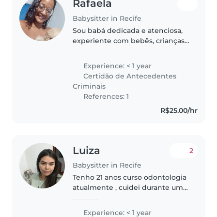
Rafaela
Babysitter in Recife
Sou babá dedicada e atenciosa,
experiente com bebês, crianças
pequenas, pré-escolares e
escolares. Adoro desenhar, ler,
Experience: < 1 year
música e jogos! Cuido com
Certidão de Antecedentes
carinho de pets, cozinho e ajudo
Criminais
nas..
References: 1
R$25.00/hr
Luiza
2
Babysitter in Recife
Tenho 21 anos curso odontologia
atualmente , cuidei durante um
ano de um bebê e amo crianças
,gosto de brincar sei cozinhar
Experience: < 1 year