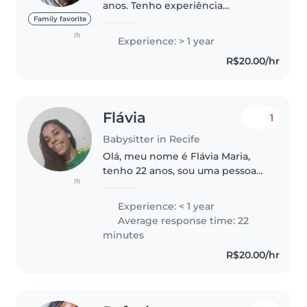
anos. Tenho experiência
cuidando de mais de uma
Family favorite
criança ao mesmo tempo,
(1)
Experience: > 1 year
experiência cuidando de bebês,
R$20.00/hr
de crianças com autismo nível 1 e
2 de suporte. Pró-ativa,..
Flávia
1
Babysitter in Recife
Olá, meu nome é Flávia Maria,
tenho 22 anos, sou uma pessoa
(1)
brincalhona, divertida e
responsável, gosto de contar
Experience: < 1 year
histórias e lê para as crianças,
Average response time: 22
ficarei muito feliz em marcar
minutes
uma..
R$20.00/hr