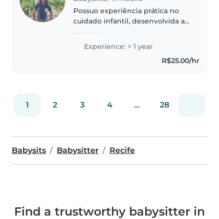
Possuo experiência prática no
cuidado infantil, desenvolvida ao
longo dos anos por meio do
acompanhamento e cuidado de
Experience: > 1 year
minhas irmãs. Sou uma pessoa
R$25.00/hr
responsável, dedicada e
atenciosa,..
1
2
3
4
...
28
Babysits
Babysitter
Recife
Find a trustworthy babysitter in