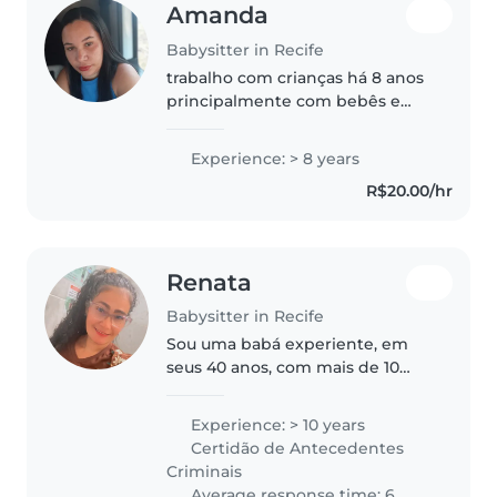
Amanda
Babysitter in Recife
trabalho com crianças há 8 anos
principalmente com bebês e
crianças pequenas.
Experience: > 8 years
R$20.00/hr
Renata
Babysitter in Recife
Sou uma babá experiente, em
seus 40 anos, com mais de 10
anos de experiência cuidando de
bebês, crianças em idade pré-
Experience: > 10 years
escolar e em idade escolar. e
Certidão de Antecedentes
certificação em primeiros
Criminais
socorros...
Average response time: 6