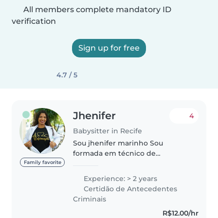
All members complete mandatory ID
verification
Sign up for free
4.7 / 5
Jhenifer
4
Babysitter in Recife
Sou jhenifer marinho Sou
formada em técnico de
enfermagem Tenho certificado
Family favorite
de primeiro socorros Já trabalhei
Experience: > 2 years
como babá, experiência de dois
Certidão de Antecedentes
anos Estou em busca de uma
Criminais
oportunidade..
R$12.00/hr