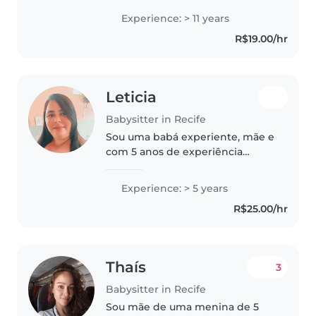
desde meus 16 anos, tenho
Experience: > 11 years
bastante experiências 25 de
R$19.00/hr
experiência,e referências tbm
com RN, sou do interior..
Leticia
Babysitter in Recife
Sou uma babá experiente, mãe e
com 5 anos de experiência
cuidando de crianças em idade
pré-escolar, escolar e
Experience: > 5 years
adolescentes. Falo português e
R$25.00/hr
hebraico. Tenho formação
fundamental completa..
Thaís
3
Babysitter in Recife
Sou mãe de uma menina de 5