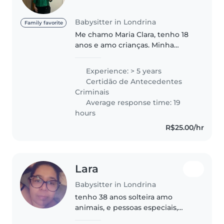
Babysitter in Londrina
Family favorite
Me chamo Maria Clara, tenho 18
anos e amo crianças. Minha
experiência começou desde a
infância cuidando das minhas
Experience: > 5 years
irmãs. Mais tarde, fui babá free
Certidão de Antecedentes
lancer e também trabalhei
Criminais
efetivamente..
Average response time: 19
hours
R$25.00/hr
Lara
Babysitter in Londrina
tenho 38 anos solteira amo
animais, e pessoas especiais,
amo crianças tenho curso de