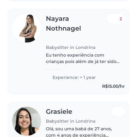
Nayara
2
Nothnagel
Babysitter in Londrina
Eu tenho experiência com
crianças pois além de já ter sido
babá foi eu quem ajudou a criar
meu irmão mais novo, gosto
Experience: > 1 year
bastante de crianças assim como
R$15.00/hr
ajudar a proporcionar
experiências..
Grasiele
Babysitter in Londrina
Olá, sou uma babá de 27 anos,
com 4 anos de experiência