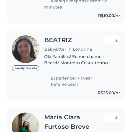
Average response time: 58
minutes
R$10.00/hr
BEATRIZ
2
Babysitter in Londrina
Olá Famílias! Eu me chamo -
Beatriz Monteiro Costa. tenho
experiências com crianças!
Family favorite
atualmente eu tenho 16 anos,
Experience: < 1 year
sim sou de menor. já cuidei de 3
References: 1
crianças sozinha, então fiquem
R$25.00/hr
tranquilos,..
Maria Clara
3
Furtoso Breve