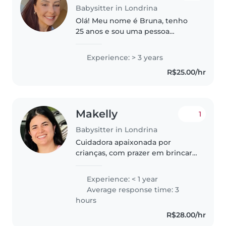
Babysitter in Londrina
Olá! Meu nome é Bruna, tenho
25 anos e sou uma pessoa
responsável, dedicada e muito
carinhosa com crianças. Sempre
Experience: > 3 years
fui cuidadosa e paciente,
R$25.00/hr
valorizando o respeito, a rotina e
o bem-estar..
Makelly
1
Babysitter in Londrina
Cuidadora apaixonada por
crianças, com prazer em brincar,
conversar e criar atividades
lúdicas para estimular o
Experience: < 1 year
crescimento e a diversão dos
Average response time: 3
pequenos.
hours
R$28.00/hr