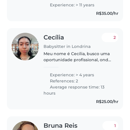
meu diferencial! ☺️ Tenho muitas
Experience: > 11 years
coisas incríveis pra trabalhar com
R$35.00/hr
seu filho(a) . Amo o que faço,..
Cecília
2
Babysitter in Londrina
Meu nome é Cecília, busco uma
oportunidade profissional, onde
eu possa contribuir com meus
conhecimentos e habilidades
Experience: > 4 years
sobre educação e crianças.
References: 2
Cursei o Colégio Estadual Cristo
Average response time: 13
Rei..
hours
R$25.00/hr
Bruna Reis
1