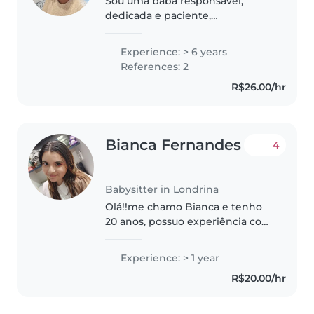
Sou uma babá responsável,
dedicada e paciente,
comprometida em proporcionar
um ambiente seguro, acolhedor
Experience: > 6 years
e estimulante para as crianças.
References: 2
Tenho experiência nos cuidados
R$26.00/hr
diários, respeitando..
Bianca Fernandes
4
Babysitter in Londrina
Olá!!me chamo Bianca e tenho
20 anos, possuo experiência com
crianças de 1 à 10 anos. Sou muito
atenciosa e interesse para
Experience: > 1 year
aprender os requisitos da família
R$20.00/hr
e trabalhar da melhor forma...