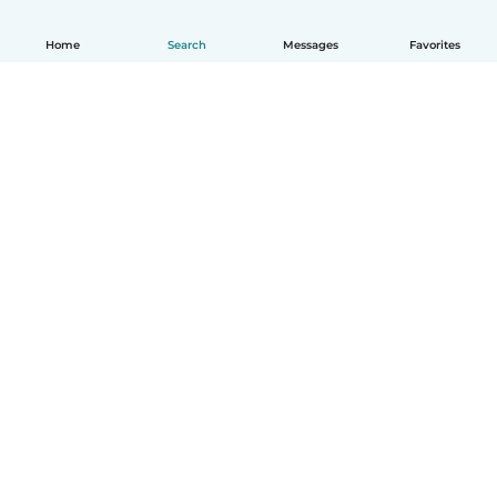
Home
Search
Messages
Favorites
English
How it works
Help
Terms & Privacy
Pricing
Company details
Babysits for Work
Community standards
© Babysits B.V.