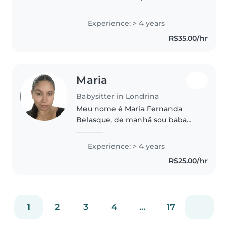
cuidando de bebês e crianças da
escola primária. Sou faladora,
Experience: > 4 years
amigável e divertida, e tenho
R$35.00/hr
habilidades em desenho, leitura..
Maria
Babysitter in Londrina
Meu nome é Maria Fernanda
Belasque, de manhã sou baba
fixa ) e no período da tarde
trabalho na área de
Experience: > 4 years
Pedagogia(13:00-19:00). Então a
R$25.00/hr
minhas disponibilidade é noites
e também finais..
1
2
3
4
...
17