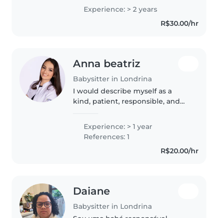
bombeiro civil ( que inclui
Experience: > 2 years
primeiros socorros ),sou
R$30.00/hr
responsável,amo desenhos (
principalmente..
Anna beatriz
Babysitter in Londrina
I would describe myself as a
kind, patient, responsible, and
positive person. I enjoy helping
others and always try to create a
Experience: > 1 year
warm and friendly environment
References: 1
wherever I am. I love..
R$20.00/hr
Daiane
Babysitter in Londrina