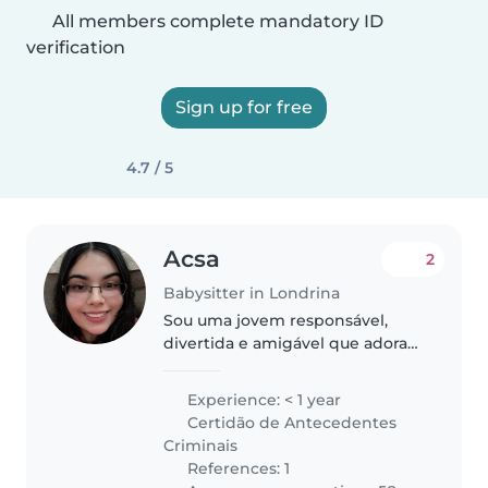
All members complete mandatory ID
verification
Sign up for free
4.7 / 5
Acsa
2
Babysitter in Londrina
Sou uma jovem responsável,
divertida e amigável que adora
trabalhar com crianças! Tenho
experiência com crianças em
Experience: < 1 year
diferentes faixas etárias, desde
Certidão de Antecedentes
crianças pequenas até crianças..
Criminais
References: 1