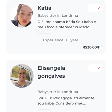
Katia
2
Babysitter in Londrina
Olá! me chamo Kátia Sou babá e
meu foco e oferecer cuidado,
responsabilidade e muito
carinho. Tenho facilidade com
Experience: < 1 year
crianças e gosto de manter a
R$30.00/hr
rotina, higiene e atividades
educativas...
Elisangela
2
gonçalves
Babysitter in Londrina
Sou Elis! Pedagoga, atualmente
sou babá. Considero meu
trabalho muito lúdico e esse é