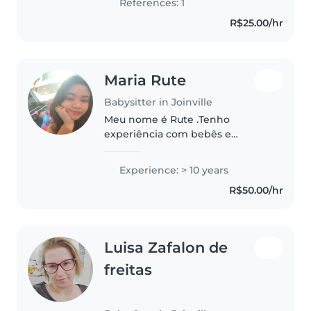
References: 1
desenvolvimento delas por meio
R$25.00/hr
de brincadeiras,..
Maria Rute
Babysitter in Joinville
Meu nome é Rute .Tenho
experiência com bebês e
crianças também, tenho
referências que posso
Experience: > 10 years
compartilhar com você. Se
R$50.00/hr
estiver procurando uma babá e
quiser saber mais sobre mim,
fique..
Luisa Zafalon de
freitas