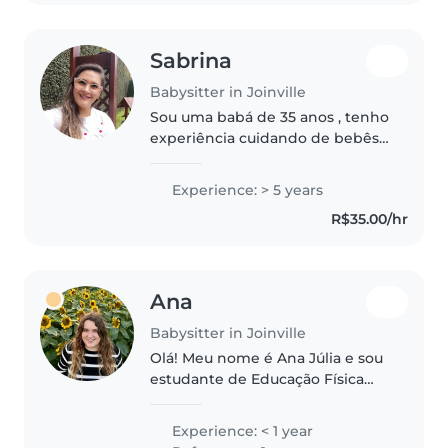
Sabrina
Babysitter in Joinville
Sou uma babá de 35 anos , tenho
experiência cuidando de bebês.
Se desejar tenho referência,
possuo curso introdução
Experience: > 5 years
alimentar e primeiros socorros.
R$35.00/hr
Amo crianças e sou paciente,
cuidadosa..
Ana
Babysitter in Joinville
Olá! Meu nome é Ana Júlia e sou
estudante de Educação Física
(Licenciatura). Tenho muito
carinho por crianças e gosto de
Experience: < 1 year
contribuir para o