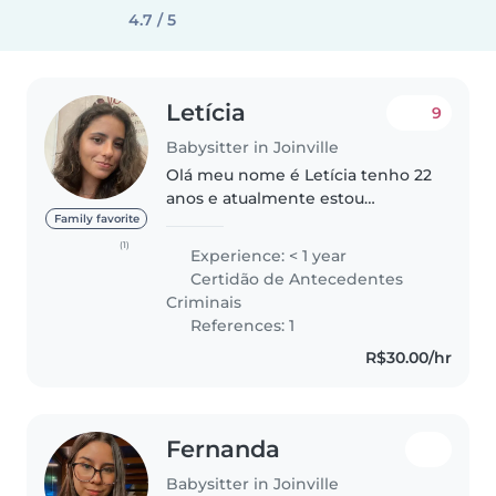
4.7 / 5
Letícia
9
Babysitter in Joinville
Olá meu nome é Letícia tenho 22
anos e atualmente estou
cursando Enfermagem, tenho
Family favorite
formação no curso de Bombeiro
(1)
Experience: < 1 year
Comunitário. Sou muito paciente
Certidão de Antecedentes
e gosto muito de crianças me
Criminais
dou bem..
References: 1
R$30.00/hr
Fernanda
Babysitter in Joinville