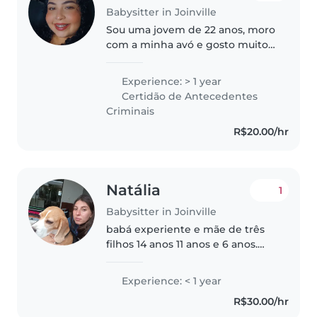
Babysitter in Joinville
Sou uma jovem de 22 anos, moro
com a minha avó e gosto muito
de cuidar de crianças. Tenho 1
ano e meio de experiência
Experience: > 1 year
cuidando de crianças pequenas
Certidão de Antecedentes
e em idade escolar. Sou
Criminais
paciente,..
R$20.00/hr
Natália
1
Babysitter in Joinville
babá experiente e mãe de três
filhos 14 anos 11 anos e 6 anos.
Sou calma, atenciosa, cuidadosa
e carinhosa. Sempre que posso,
Experience: < 1 year
organizo o ambiente da criança
R$30.00/hr
e mantenho utensílios dos..