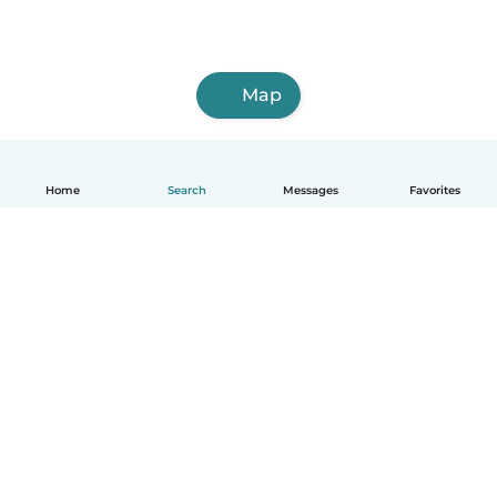
Map
Home
Search
Messages
Favorites
English
How it works
Help
Terms & Privacy
Pricing
Company details
Babysits for Work
Community standards