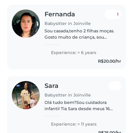
Fernanda
1
Babysitter in Joinville
Sou casada,tenho 2 filhas moças.
Gosto muito de criança, sou
calma e paciente.
Experience: > 6 years
R$20.00/hr
Sara
Babysitter in Joinville
Olá tudo bem?Sou cuidadora
infantil Tia Sara desde meus 16
anos , já cuidei de bebês e
crianças, já trabalhei como
Experience: > 11 years
auxiliar de creche em 02 escolas
R$25.00/hr