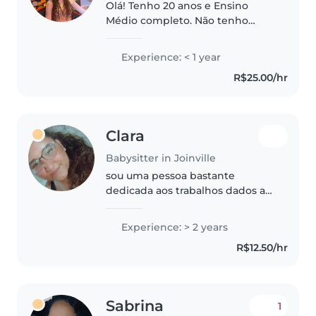
Olá! Tenho 20 anos e Ensino
Médio completo. Não tenho
experiência profissional formal
como babá, mas tenho
Experience: < 1 year
experiência cuidando de primos
R$25.00/hr
e familiares desde pequenos.
Sou responsável,..
Clara
Babysitter in Joinville
sou uma pessoa bastante
dedicada aos trabalhos dados a
mim e atenciosa,cuidando e
zelando pelo bem estar dos
Experience: > 2 years
pequenos,sendo paciente e
R$12.50/hr
ajudando os pequenos em cada
novo passo para..
Sabrina
1