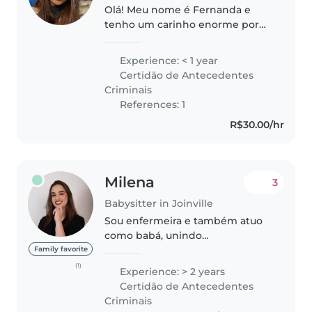
Olá! Meu nome é Fernanda e
tenho um carinho enorme por
crianças. Desde cedo cuidei dos
meus priminhos, de 3 e 8 anos,
Experience: < 1 year
além de já trabalhar como babá
Certidão de Antecedentes
ocasional a um ano, cuidando
Criminais
de..
References: 1
R$30.00/hr
Milena
3
Babysitter in Joinville
Sou enfermeira e também atuo
como babá, unindo
conhecimento técnico em saúde
Family favorite
com carinho e responsabilidade
(1)
Experience: > 2 years
no cuidado infantil. Além de
Certidão de Antecedentes
acompanhar a rotina da criança
Criminais
(alimentação,..