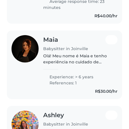
Average response time: 23
minutes
R$40.00/hr
Maia
Babysitter in Joinville
Olá! Meu nome é Maia e tenho
experiência no cuidado de
crianças de diferentes idades,
sempre oferecendo atenção,
Experience: > 6 years
carinho, paciência e segurança.
References: 1
Sou uma pessoa responsável,
R$30.00/hr
dedicada..
Ashley
Babysitter in Joinville