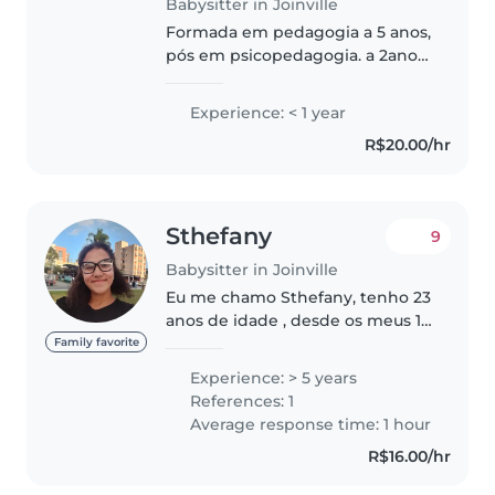
Babysitter in Joinville
Formada em pedagogia a 5 anos,
pós em psicopedagogia. a 2anos.
Amo crianças . atualmente atuo
como segunda professora em
Experience: < 1 year
escola do estado. Procuro vagas
R$20.00/hr
tanto para babá quanto agora..
Sthefany
9
Babysitter in Joinville
Eu me chamo Sthefany, tenho 23
anos de idade , desde os meus 13
anos comecei a cuidar da minha
Family favorite
sobrinha. Gosto de crianças e
Experience: > 5 years
tenho experiência. Quero uma
References: 1
oportunidade de ajudar uma..
Average response time: 1 hour
R$16.00/hr