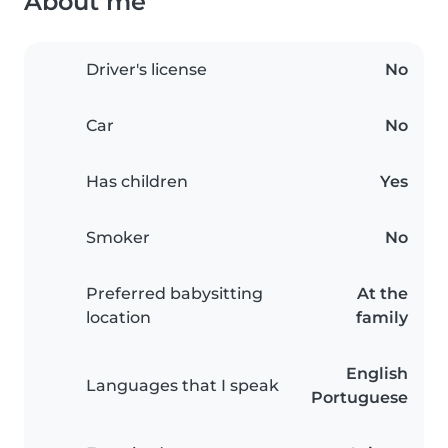
About me
Driver's license
No
Car
No
Has children
Yes
Smoker
No
Preferred babysitting
At the
location
family
English
Languages that I speak
Portuguese