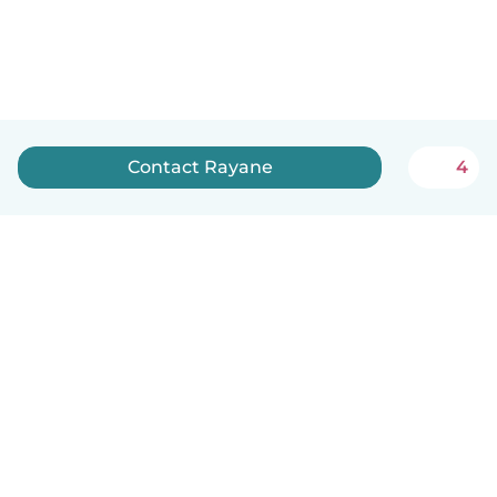
Contact Rayane
4
English
How it works
Help
Terms & Privacy
Pricing
Company details
Babysits for Work