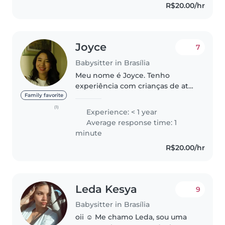
R$20.00/hr
Joyce
7
Babysitter in Brasília
Meu nome é Joyce. Tenho
experiência com crianças de até
7 anos, incluindo cuidados
Family favorite
básicos, auxílio em atividades
(1)
Experience: < 1 year
escolares e rotina diária. Já atuei
Average response time: 1
como babá de forma formal
minute
com..
R$20.00/hr
Leda Kesya
9
Babysitter in Brasília
oii ☺️ Me chamo Leda, sou uma