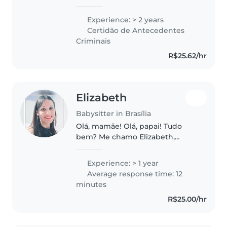
apresentar como babá. 👋🩷
Trabalho com crianças desde
Experience: > 2 years
muito nova e cuidar delas
Certidão de Antecedentes
sempre foi algo natural e
Criminais
especial para..
R$25.62/hr
Elizabeth
Babysitter in Brasília
Olá, mamãe! Olá, papai! Tudo
bem? Me chamo Elizabeth,
tenho 41 anos. Sou mãe de dois
meninos (gêmeos) Já trabalhei
Experience: > 1 year
como professora (ensino
Average response time: 12
fundamental) e monitora
minutes
(educação infantil)...
R$25.00/hr