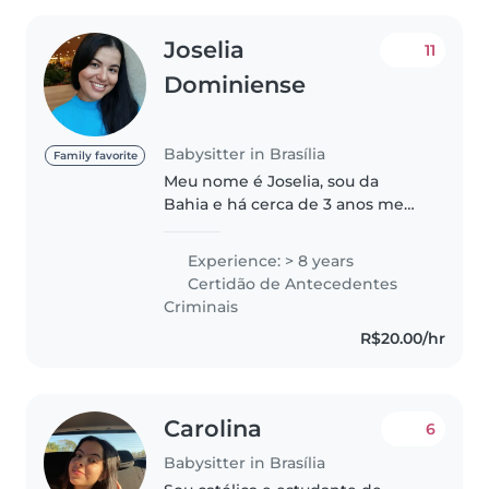
Joselia
11
Dominiense
Babysitter in Brasília
Family favorite
Meu nome é Joselia, sou da
Bahia e há cerca de 3 anos me
mudei para Brasilia para dar
continuidade aos meus estudos.
Experience: > 8 years
Comecei a cuidar de crianças
Certidão de Antecedentes
quando tinha 13 anos, hoje tenho
Criminais
24,..
R$20.00/hr
Carolina
6
Babysitter in Brasília