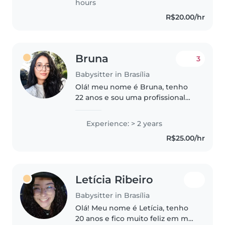
hours
1 a 12 anos,..
R$20.00/hr
Bruna
3
Babysitter in Brasília
Olá! meu nome é Bruna, tenho
22 anos e sou uma profissional
dedicada ao cuidado infantil. 💖
Tenho experiência prática com
Experience: > 2 years
Recém-Nascidos (RN), bebês de 1
R$25.00/hr
ano e crianças na fase pré-
escolar..
Letícia Ribeiro
Babysitter in Brasília
Olá! Meu nome é Letícia, tenho
20 anos e fico muito feliz em me