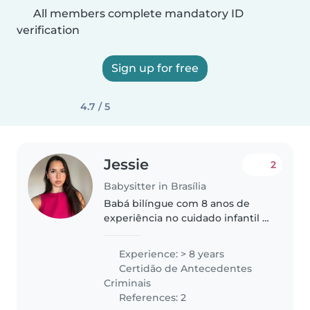
All members complete mandatory ID
verification
Sign up for free
4.7 / 5
Jessie
2
Babysitter in Brasília
Babá bilíngue com 8 anos de
experiência no cuidado infantil e
2 anos de experiência
internacional como Au Pair em
Experience: > 8 years
Londres. Comecei a trabalhar
Certidão de Antecedentes
como babá aos 17 anos,
Criminais
enquanto concluía..
References: 2