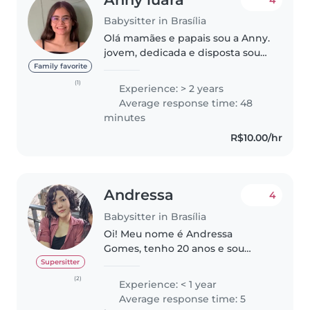
Babysitter in Brasília
Olá mamães e papais sou a Anny.
jovem, dedicada e disposta sou
baba aos finais de semana, baba
Family favorite
de eventos e baba noturna.
(1)
Experience: > 2 years
procuro trabalho para completar
Average response time: 48
minha renda (já sou babá aos..
minutes
R$10.00/hr
Andressa
4
Babysitter in Brasília
Oi! Meu nome é Andressa
Gomes, tenho 20 anos e sou
estudante de Biologia na área da
Supersitter
licenciatura. Possuo mais
(2)
Experience: < 1 year
experiência trabalhando com
Average response time: 5
bebês de 10 meses e crianças de