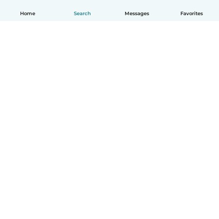
Home
Search
Messages
Favorites
English
How it works
Help
Terms & Privacy
Pricing
Company details
Babysits for Work
Community standards
© Babysits B.V.