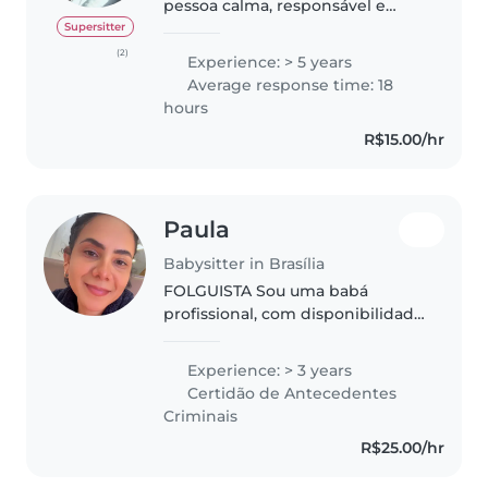
pessoa calma, responsável e
carinhosa. Amo crianças e gosto
Supersitter
de proporcionar um ambiente
(2)
Experience: > 5 years
seguro, leve e divertido para elas.
Average response time: 18
Estou me preparando na área..
hours
R$15.00/hr
Paula
Babysitter in Brasília
FOLGUISTA Sou uma babá
profissional, com disponibilidade
a noite e fim de semanas e
feriados, com mais 4 anos de
Experience: > 3 years
experiência em cuidar de
Certidão de Antecedentes
crianças de diferentes faixas
Criminais
etárias, desde..
R$25.00/hr