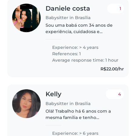
Daniele costa
1
Babysitter in Brasília
Sou uma babá com 34 anos de
experiência, cuidadosa e
paciente. Tenho 4 anos de
experiência cuidando de bebês,
Experience: > 4 years
e sou habilidosa em atividades
References: 1
como desenho, leitura e música.
Average response time: 1 hour
Estou confortável..
R$22.00/hr
Kelly
4
Babysitter in Brasília
Olá! Trabalho há 6 anos com a
mesma família e tenho
experiência com duas crianças
autistas. Durante a semana, estou
Experience: > 6 years