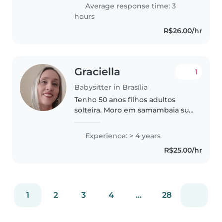
disponível após às 15h30.
Average response time: 3
hours
R$26.00/hr
Graciella
1
Babysitter in Brasília
Tenho 50 anos filhos adultos
solteira. Moro em samambaia sul.
Tenho disponibilidade e
experiencia. Gosto muito de
Experience: > 4 years
crianças.
R$25.00/hr
............................,............................................
1
2
3
4
...
28