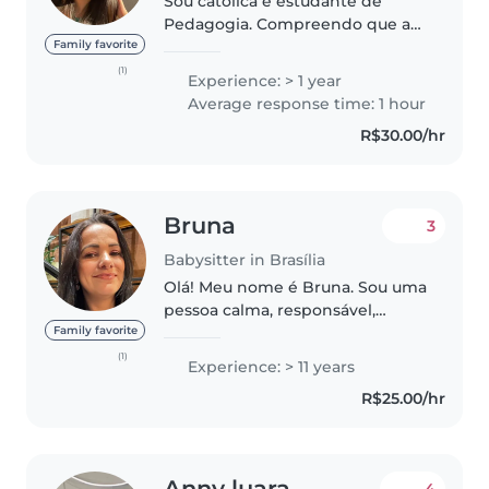
Sou católica e estudante de
Pedagogia. Compreendo que a
criança é um ser em estágio de
Family favorite
desenvolvimento, e que o cuidar
(1)
Experience: > 1 year
vai muito além da supervisão,
Average response time: 1 hour
envolve também o carinho e a
R$30.00/hr
atenção,..
Bruna
3
Babysitter in Brasília
Olá! Meu nome é Bruna. Sou uma
pessoa calma, responsável,
casada e mãe de dois filhos, um
Family favorite
de 19 anos e outro de 15 anos, o
(1)
Experience: > 11 years
que me proporcionou
R$25.00/hr
experiência prática e dedicação
no cuidado..
Anny luara
4