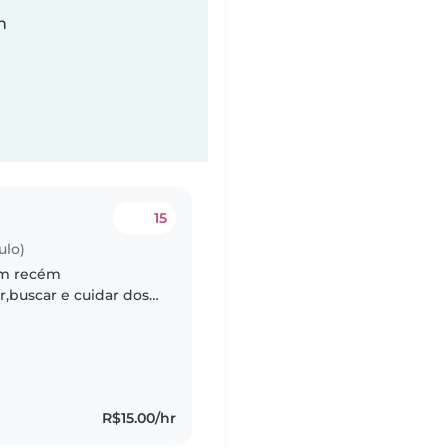
n
15
ulo)
um recém
r,buscar e cuidar dos
r e gostar de fazeres
R$15.00/hr