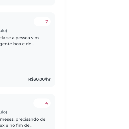
7
ulo)
ela se a pessoa vim
 gente boa e de
R$30.00/hr
4
ulo)
meses, precisando de
sex e no fim de