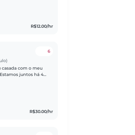
R$12.00/hr
6
ulo)
sou casada com o meu
 Estamos juntos há 4
da no respeito, na
R$30.00/hr