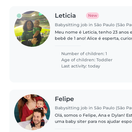
Leticia
New
Babysitting job in São Paulo (São Pa
Meu nome é Leticia, tenho 23 anos
bebê de 1 ano! Alice é esperta, curi
uma criança de creche. Aqui em cas
não tenho nenhuma..
Number of children: 1
Age of children:
Toddler
Last activity: today
Felipe
Babysitting job in São Paulo (São Pa
Olá, somos o Felipe, Ana e Dylan! 
uma baby siter para nos ajudar es
neném e algumas tarefas. Somos pa