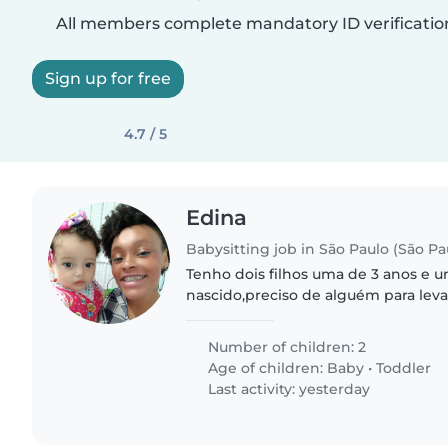
All members complete mandatory ID verificatio
Sign up for free
4.7 / 5
Edina
Babysitting job in São Paulo (São Pa
Tenho dois filhos uma de 3 anos e 
nascido,preciso de alguém para leva
afazeres das crianças. E se consegui
de casa melhor ainda.
Number of children: 2
Age of children:
Baby
•
Toddler
Last activity: yesterday