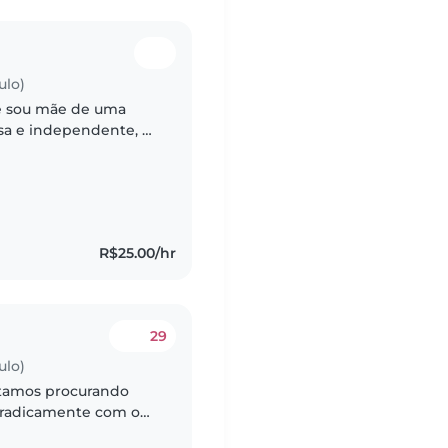
ulo)
 e sou mãe de uma
osa e independente, é
a somos só nós duas e
R$25.00/hr
29
ulo)
Estamos procurando
poradicamente com o
is de primeira viagem