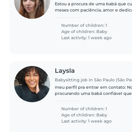
Estou a procura de uma babá que c
meses com paciência, amor e dedic
Number of children: 1
Age of children:
Baby
Last activity: 1 week ago
Laysla
Babysitting job in São Paulo (São Pa
meu perfil pra entrar em contato: Nossa família está
procurando uma babá confiável que
bebe de 2 anos um menino. precisa
vez na semana e a última..
Number of children: 1
Age of children:
Baby
Last activity: 1 week ago