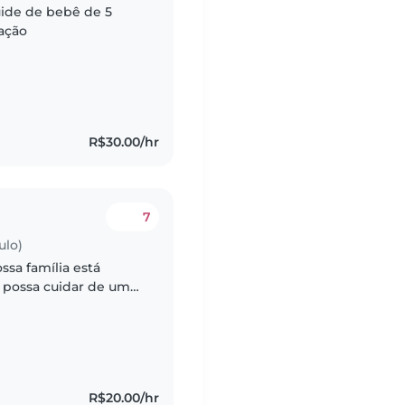
uide de bebê de 5
ação
R$30.00/hr
7
ulo)
 possa cuidar de um
mos pra cuidar uma
R$20.00/hr