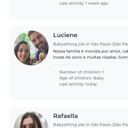
Last activity: 1 week ago
Luciene
Babysitting job in São Paulo (São Pa
Nossa família é movida por amor, c
horas de sono e muitas risadas. Somos o Rafael, a Lu e a
pequena Chloe, a CEO da casa, que d
muda todos os..
Number of children: 1
Age of children:
Baby
Last activity: today
Rafaella
Babysitting job in São Paulo (São Pa