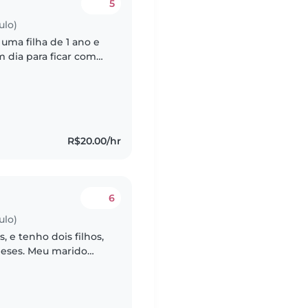
5
ulo)
uma filha de 1 ano e
 dia para ficar com
ível ate dormir com
R$20.00/hr
6
ulo)
 e tenho dois filhos,
meses. Meu marido
judar em algumas