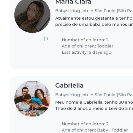
Maria Clara
Babysitting job in São Paulo (São Pa
Atualmente estou gestante e tenho 
preciso de uma babá pelo menos um
minha filha no dia do parto se poss
ela,pois não tenho..
(1)
Number of children: 1
Age of children:
Toddler
Last activity: 5 days ago
Gabriella
Babysitting job in São Paulo (São Pa
Meu nome é Gabriella, tenho 30 anos,
Theo de 2 anos e meio e Levi de 5 
trabalha de casa, então vai poder a
demandas. Meu trabalho..
Number of children: 2
Age of children:
Baby
•
Toddler